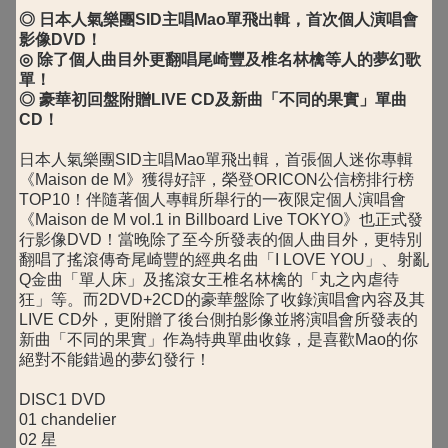
◎ 日本人氣樂團SID主唱Mao單飛出輯，首次個人演唱會
影像DVD！
◎ 除了個人曲目外更翻唱尾崎豐及椎名林檎等人的夢幻歌
單！
◎ 豪華初回盤附贈LIVE CD及新曲「不同的果實」單曲
CD！
日本人氣樂團SID主唱Mao單飛出輯，首張個人迷你專輯
《Maison de M》獲得好評，榮登ORICON公信榜排行榜
TOP10！伴隨著個人專輯所舉行的一夜限定個人演唱會
《Maison de M vol.1 in Billboard Live TOKYO》也正式發
行影像DVD！當晚除了至今所發表的個人曲目外，更特別
翻唱了搖滾傳奇尾崎豐的經典名曲「I LOVE YOU」、射亂
Q金曲「單人床」及搖滾女王椎名林檎的「丸之內虐待
狂」等。而2DVD+2CD的豪華盤除了收錄演唱會內容及其
LIVE CD外，更附贈了後台側拍影像並將演唱會所發表的
新曲「不同的果實」作為特典單曲收錄，是喜歡Mao的你
絕對不能錯過的夢幻發行！
DISC1 DVD
01 chandelier
02 星