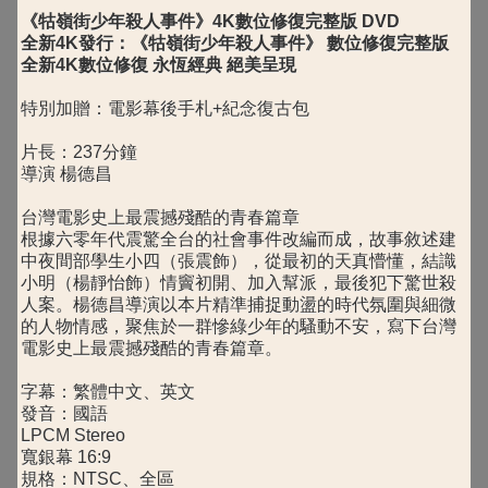
《牯嶺街少年殺人事件》4K數位修復完整版 DVD
全新4K發行：《牯嶺街少年殺人事件》 數位修復完整版
全新4K數位修復 永恆經典 絕美呈現
特別加贈：電影幕後手札+紀念復古包
片長：237分鐘
導演 楊德昌
台灣電影史上最震撼殘酷的青春篇章
根據六零年代震驚全台的社會事件改編而成，故事敘述建
中夜間部學生小四（張震飾），從最初的天真懵懂，結識
小明（楊靜怡飾）情竇初開、加入幫派，最後犯下驚世殺
人案。楊德昌導演以本片精準捕捉動盪的時代氛圍與細微
的人物情感，聚焦於一群慘綠少年的騷動不安，寫下台灣
電影史上最震撼殘酷的青春篇章。
字幕：繁體中文、英文
發音：國語
LPCM Stereo
寬銀幕 16:9
規格：NTSC、全區