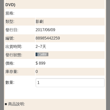
DVD)
規格:
類型:
影劇
發行日:
2017/06/09
編號:
88985442259
出貨時間:
2~7天
發行狀態:
價格:
$
899
庫存量:
0
數量:
■ 商品說明: