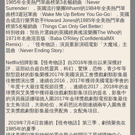
1985年全美熱門單曲榜第3名暢銷曲〈Never
Surrender〉，英國流行樂團Wham!的1984年全美熱門單
曲榜3週冠軍曲〈Wake Me Up Before You Go-Go〉，英國
合成流行樂男歌手Howard Jones的1985年全美熱門單曲
榜第5名暢銷曲〈Things Can Only Get Better〉
特別收錄：預告片選錄的英國經典搖滾樂團The Who的
1971年名曲混音版〈Baba O'Riley (ConfidentialMX
Remix)〉，「怪奇物語」演員重新演唱電影「大魔域」主
題曲〈Never Ending Story〉
Netflix招牌影集【怪奇物語】自2016年推出以來深獲好
評，這部結合超自然靈異，科幻，驚悚，恐怖，青少年等
類型題材的影集榮獲2017年美國演員工會獎戲劇類影集最
佳整體演出獎，連續在2016，2017年獲得美國電影學會的
「年度十大最佳電視節目獎」，連續在2017，2018年的金
球獎與艾美獎中獲得最佳戲劇類影集項目的提名，影集中
的演員薇諾娜瑞德入圍2017年金球獎戲劇類電視影集最佳
女主角項目，大衛哈伯，米莉芭比布朗連續兩年入圍角逐
艾美獎戲劇類影集最佳男配角，女配角項目。
2019年7月4日首播的【怪奇物語】第三季，劇情聚焦在
1985年的夏季，
描述美國印第安納州的霍金斯小鎮開設了星城購物中心，