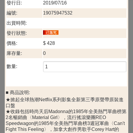
發行日:
2019/07/16
編號:
19075947532
出貨時間:
發行狀態:
價格:
$
428
庫存量:
0
數量:
■ 商品說明:
★掀起全球熱潮Netflix系列影集全新第三季原聲帶原裝進
口盤
★收錄包括時尚天后Madonna的1985年全美熱門單曲榜第
2名暢銷曲〈Material Girl〉，流行搖滾樂團REO
Speedwagon的1985年全美熱門單曲榜3週冠軍曲〈Can't
Fight This Feeling〉，加拿大創作男歌手Corey Hart的