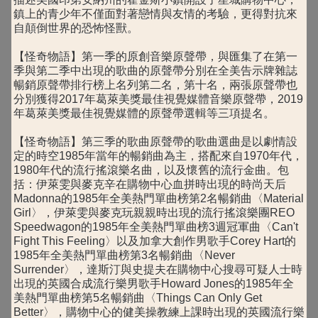
鎮上的青少年不僅面對著戀情與友情的考驗，更得對抗來
自顛倒世界的恐怖怪獸。
【怪奇物語】第一季的原創音樂原聲帶，與匯集了在第一
季與第二季中出現的歌曲的原聲帶分別在全美告示牌雜誌
暢銷原聲帶排行榜上名列第二名，第十名，兩張原聲帶也
分別獲得2017年葛萊美獎最佳視覺媒體音樂原聲帶，2019
年葛萊美獎最佳視覺媒體的原聲帶選輯等三項提名。
【怪奇物語】第三季的歌曲原聲帶的歌曲選曲是以劇情設
定的時空1985年當年的暢銷曲為主，搭配來自1970年代，
1980年代的流行搖滾樂名曲，以及懷舊的流行金曲。包
括：伊萊雯與麥克辛在購物中心血拼時出現的時尚天后
Madonna的1985年全美熱門單曲榜第2名暢銷曲〈Material
Girl〉，伊萊雯與麥克玩親親時出現的流行搖滾樂團REO
Speedwagon的1985年全美熱門單曲榜3週冠軍曲〈Can't
Fight This Feeling〉以及加拿大創作男歌手Corey Hart的
1985年全美熱門單曲榜第3名暢銷曲〈Never
Surrender〉，達斯汀與史提夫在購物中心搜尋可疑人士時
出現的英國合成流行樂男歌手Howard Jones的1985年全
美熱門單曲榜第5名暢銷曲〈Things Can Only Get
Better〉，購物中心的健美操教練上課時出現的英國流行樂