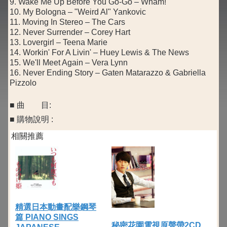
9. Wake Me Up Before You Go-Go – Wham!
10. My Bologna – "Weird Al" Yankovic
11. Moving In Stereo – The Cars
12. Never Surrender – Corey Hart
13. Lovergirl – Teena Marie
14. Workin' For A Livin' – Huey Lewis & The News
15. We'll Meet Again – Vera Lynn
16. Never Ending Story – Gaten Matarazzo & Gabriella
Pizzolo
■ 曲 目:
■ 購物說明 :
相關推薦
精選日本動畫配樂鋼琴
篇 PIANO SINGS
秘密花園電視原聲帶2CD