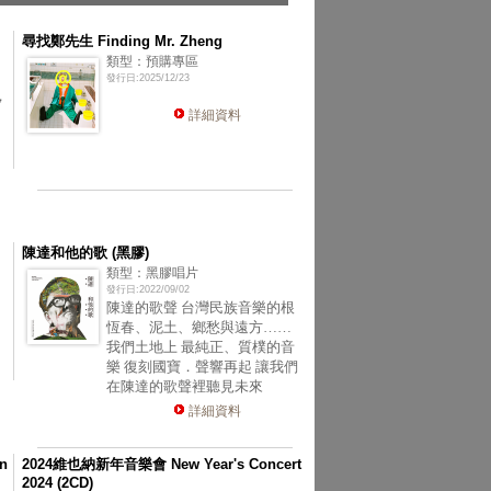
尋找鄭先生 Finding Mr. Zheng
類型：預購專區
發行日:2025/12/23
，
詳細資料
陳達和他的歌 (黑膠)
類型：黑膠唱片
發行日:2022/09/02
陳達的歌聲 台灣民族音樂的根
恆春、泥土、鄉愁與遠方……
我們土地上 最純正、質樸的音
樂 復刻國寶．聲響再起 讓我們
在陳達的歌聲裡聽見未來
詳細資料
n
2024維也納新年音樂會 New Year's Concert
2024 (2CD)