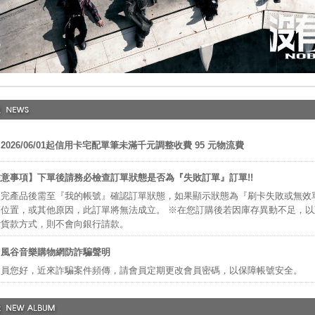
2026/06/01起信用卡宅配單筆未滿千元調整收費 95 元物流費
意事項】下單後請務必檢查訂單狀態是否為『失敗訂單』訂單!!
完產品後需至『我的帳號』確認訂單狀態，如果顯示狀態為『刷卡失敗或無效
位置，或其他原因，此訂單將無法成立。 ※在您訂購後若因庫存異動不足，
付貨款方式，則不會向銀行請款。
】風谷音樂購物網防詐騙聲明
會員您好，近來詐騙案件頻傳，請會員定期更改會員密碼，以保障帳號安全。