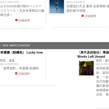
發行日:2023/10/20
發行日:2023/03/31
◎ YOASOBI第3弾EPパッケー
百變流行天后 麥莉 全新專輯 
ジリリース！完全生産限定の豪
盡的夏日假期
華仕様！
詳細資料
詳細資料
運襪（粉橘色） Lucky love
〈來不及的告白〉單曲
Words Left Unsaid
類型：週邊
類型：週
發行日:2026/03/03
發行日:2022/
「成雙成對」幸運襪-粉橘色
若你錯過
始，就別
詳細資料
會，一起
信片與數
魔幻夢境
每個環節
日常、每