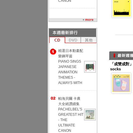
CANON
精選日本動畫配
樂鋼琴篇
PIANO SINGS
「成雙成對」幸
JAPANESE
socks
ANIMATION
THEMES -
ALWAYS WITH
帕海貝爾 卡農
大全絕讚續集
PACHELBEL'S
GREATEST HIT
- THE
ULTIMATE
CANON