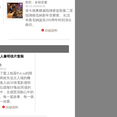
類型：各類音樂
無
發行日:2024/01/26
當今德奧權威指揮家提勒曼二度
指揮維也納新年音樂會。 紀念
布魯克納誕辰200周年特別演出
曲目。
詳細資料
人像明信片套裝
邊
05/13
了愛上柏霖PoLin的開
再錯失這次入場的機
進入由30張電影感明
位虛擬EP集結而成的
中，去感受流動心中的
、每一篇故事、每一個
一份愛。
詳細資料