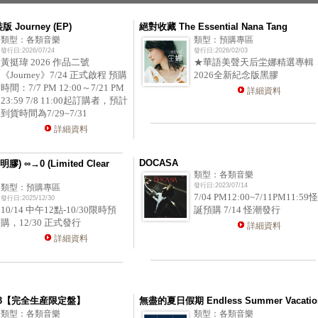
版 Journey (EP)
絕對收藏 The Essential Nana Tang
類型：各類音樂
類型：預購專區
發行日:2026/07/24
發行日:2026/02/03
黃挺瑋 2026 作品二號
★華語美聲天后坣娜精選專輯
《Journey》7/24 正式啟程 預購
2026全新紀念版黑膠
時間：7/7 PM 12:00～7/21 PM
詳細資料
23:59 7/8 11:00起訂購者，預計
到貨時間為7/29~7/31
詳細資料
DOCASA
膠) ∞→0 (Limited Clear
類型：各類音樂
發行日:2023/07/14
類型：預購專區
7/04 PM12:00~7/11PM11:59怪
發行日:2025/12/30
10/14 中午12點-10/30限時預
誕預購 7/14 怪潮發行
購，12/30 正式發行
詳細資料
詳細資料
K 3【完全生産限定盤】
無盡的夏日假期 Endless Summer Vacatio
類型：各類音樂
類型：各類音樂