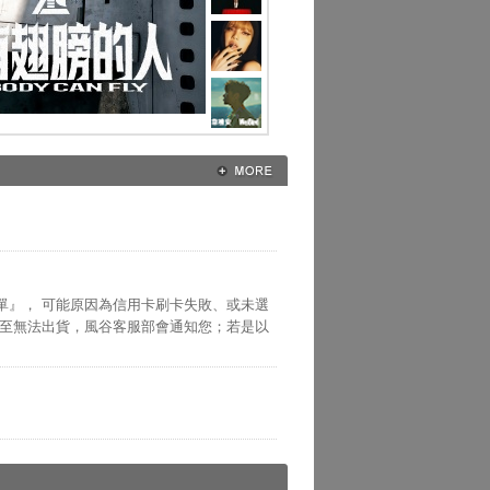
單』， 可能原因為信用卡刷卡失敗、或未選
以至無法出貨，風谷客服部會通知您；若是以