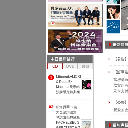
【公告】
【訂單注
MEmento•MORI
當您購買
& Deus Ex
取貨超商
Machina雙專輯
刷卡支
預購限定特典組
【公告
帕海貝爾 卡農
親愛的
大全絕讚續集
琴譜附錄典藏版
PACHELBEL S
GREATEST HIT