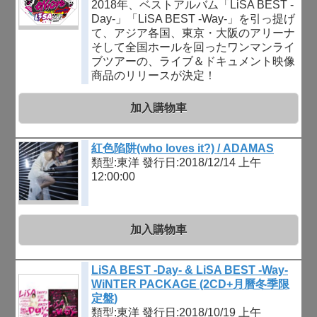
2018年、ベストアルバム「LiSA BEST -
Day-」「LiSA BEST -Way-」を引っ提げ
て、アジア各国、東京・大阪のアリーナ
そして全国ホールを回ったワンマンライ
ブツアーの、ライブ＆ドキュメント映像
商品のリリースが決定！
加入購物車
紅色陷阱(who loves it?) / ADAMAS
類型:東洋
發行日:2018/12/14 上午
12:00:00
加入購物車
LiSA BEST -Day- & LiSA BEST -Way-
WiNTER PACKAGE (2CD+月曆冬季限
定盤)
類型:東洋
發行日:2018/10/19 上午