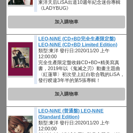
東洋天后LiSA出道10週年紀念迷你專輯
《LADYBUG》
加入購物車
LEO-NiNE (CD+BD完全生產限定盤)
LEO-NiNE (CD+BD Limited Edition)
類型:東洋
發行日:2020/11/20 上午
12:00:00
完全生產限定盤收錄CD+BD+精美寫真
書，2019年以《鬼滅之刃》動畫主題曲
〈紅蓮華〉初次登上紅白歌合戰的LiSA，
發行睽違3年半的第5張專輯！
加入購物車
LEO-NiNE (普通盤) LEO-NiNE
(Standard Edition)
類型:東洋
發行日:2020/11/20 上午
12:00:00