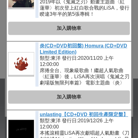
2019年以《鬼滅之刃》動畫主題曲〈紅
蓮華〉初次登上紅白歌合戰的LiSA，發行
睽違3年半的第5張專輯！
加入購物車
炎(CD+DVD初回盤) Homura (CD+DVD
Limited Edition)
類型:東洋
發行日:2020/11/20 上午
12:00:00
席捲全台、現象級歌曲！繼超人氣歌曲
〈紅蓮華〉後，LiSA再次演唱《鬼滅之刃
劇場版無限列車篇》 電影主題曲〈炎〉
加入購物車
unlasting【CD+DVD 初回生產限定盤】
類型:東洋
發行日:2019/12/26 上午
12:00:00
本搖滾精靈LiSA再次獻唱超人氣動畫《刀