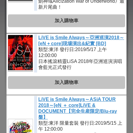
劍神域Alicization War of Underworld》最
新片尾曲！
加入購物車
LiVE is Smile Always～亞洲巡演2018～
[eN + core]現場演出&紀實 [BD]
類型:東洋
發行日:2019/5/17 上午
12:00:00
日本搖滾精靈LiSA 2018年亞洲巡演演唱
會藍光正式發行
加入購物車
LiVE is Smile Always～ASiA TOUR
2018～[eN ＋ core]LiVE &
DOCUMENT【完全生産限定/Blu-ray
盤】
類型:東洋 限量套裝
發行日:2019/5/15 上
午 12:00:00