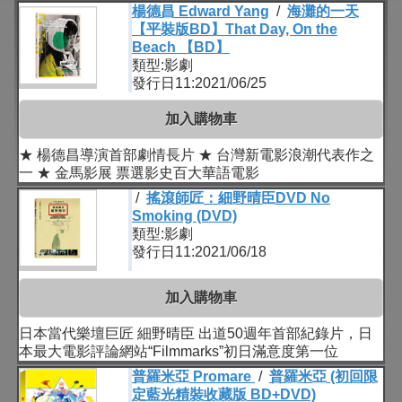
楊德昌 Edward Yang
/
海灘的一天
【平裝版BD】That Day, On the
Beach 【BD】
類型:影劇
發行日11:2021/06/25
加入購物車
★ 楊德昌導演首部劇情長片 ★ 台灣新電影浪潮代表作之
一 ★ 金馬影展 票選影史百大華語電影
/
搖滾師匠：細野晴臣DVD No
Smoking (DVD)
類型:影劇
發行日11:2021/06/18
加入購物車
日本當代樂壇巨匠 細野晴臣 出道50週年首部紀錄片，日
本最大電影評論網站“Filmmarks”初日滿意度第一位
普羅米亞 Promare
/
普羅米亞 (初回限
定藍光精裝收藏版 BD+DVD)