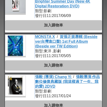
Brighter Summer Day (New 4K
Digital Restoration DVD)
類型:影劇
發行日11:2017/06/09
加入購物車
MONSTA X
/
首張正規專輯 (Beside
ver台灣進口盤) 1st Full Album
(Beside ver TW Edition)
類型:東洋 ,影劇
發行日11:2017/05/05
加入購物車
張毅 (導演) Chang Yi
/
張毅導演‧作品
數位修復典藏版 (我這樣過了一生、我
的愛) 2DVD
類型:影劇
發行日11:2017/01/24
加入購物車