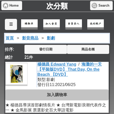
次分類
Home
Search
☰
首頁
>
影音商品
>
影劇
排序:
發行日期
商品名稱
總計
21
件
楊德昌 Edward Yang
/
海灘的一天
【平裝版DVD】 That Day, On the
Beach 【DVD】
類型:影劇
發行日11:2021/06/25
加入購物車
★ 楊德昌導演首部劇情長片 ★ 台灣新電影浪潮代表作之
一 ★ 金馬影展 票選影史百大華語電影