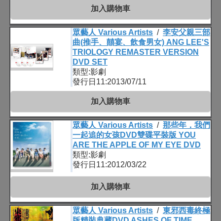
加入購物車
眾藝人 Various Artists
/
李安父親三部
曲(推手、囍宴、飲食男女) ANG LEE'S
TRIOLOGY REMASTER VERSION
DVD SET
類型:影劇
發行日11:2013/07/11
加入購物車
眾藝人 Various Artists
/
那些年，我們
一起追的女孩DVD雙碟平裝版 YOU
ARE THE APPLE OF MY EYE DVD
類型:影劇
發行日11:2012/03/22
加入購物車
眾藝人 Various Artists
/
東邪西毒終極
版精裝典藏DVD ASHES OF TIME