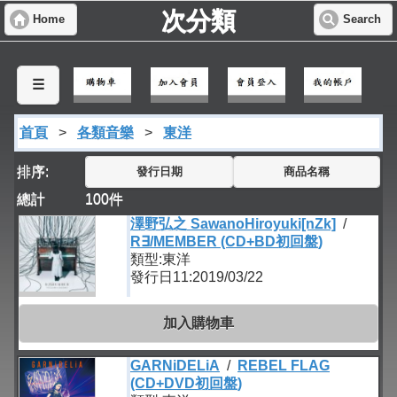
次分類
Home
Search
☰
首頁
>
各類音樂
>
東洋
排序:
發行日期
商品名稱
總計
100
件
澤野弘之 SawanoHiroyuki[nZk]
/
R∃/MEMBER (CD+BD初回盤)
類型:東洋
發行日11:2019/03/22
加入購物車
GARNiDELiA
/
REBEL FLAG
(CD+DVD初回盤)