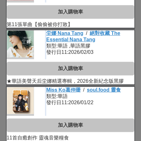
加入購物車
第11張單曲【偷偷被你打敗】
坣娜 Nana Tang
/
絕對收藏 The
Essential Nana Tang
類型:華語 ,華語黑膠
發行日11:2026/02/03
加入購物車
★華語美聲天后坣娜精選專輯，2026全新紀念版黑膠
Miss Ko葛仲珊
/
soul.food 靈食
類型:華語
發行日11:2026/01/22
加入購物車
11首自癒創作 靈魂音樂糧食