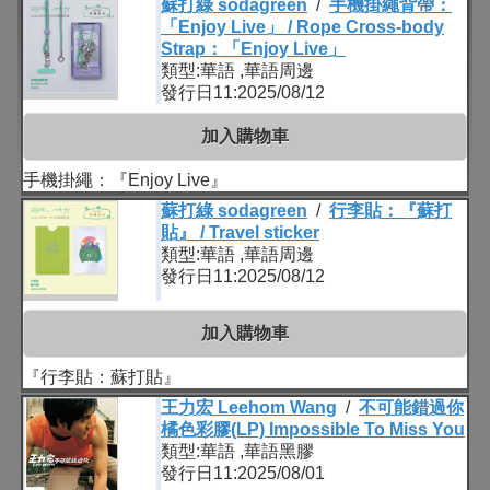
蘇打綠 sodagreen
/
手機掛繩背帶：
「Enjoy Live」 / Rope Cross-body
Strap：「Enjoy Live」
類型:華語 ,華語周邊
發行日11:2025/08/12
加入購物車
手機掛繩：『Enjoy Live』
蘇打綠 sodagreen
/
行李貼：『蘇打
貼』 / Travel sticker
類型:華語 ,華語周邊
發行日11:2025/08/12
加入購物車
『行李貼：蘇打貼』
王力宏 Leehom Wang
/
不可能錯過你
橘色彩膠(LP) Impossible To Miss You
類型:華語 ,華語黑膠
發行日11:2025/08/01