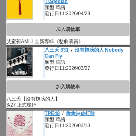
Tragedian
類型:華語
發行日11:2026/04/28
加入購物車
艾蜜莉AMILI 全新專輯《悲劇演員》
八三夭 831
/
沒有翅膀的人 Nobody
Can Fly
類型:華語
發行日11:2026/03/27
加入購物車
八三夭【沒有翅膀的人】
3/27 正式發行
TPE48
/
偷偷被你打敗
類型:華語
發行日11:2026/03/13