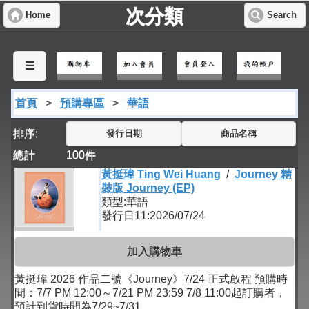
次分類
Home
Search
☰
首頁
>
預購專區
>
華語
排序:
發行日期
商品名稱
總計
100
件
黃挺瑋 Ting Wei Huang
/
Journey 精
裝版 Journey (EP)
類型:華語
發行日11:2026/07/24
加入購物車
黃挺瑋 2026 作品二號《Journey》7/24 正式啟程 預購時
間：7/7 PM 12:00～7/21 PM 23:59 7/8 11:00起訂購者，
預計到貨時間為7/29~7/31