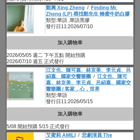
鄭興 Xing Zheng
/
Finding Mr.
Zheng (LP) 尋找鄭先生 蜂蜜牛奶白膠
類型:華語 ,華語黑膠
發行日11:2026/07/10
加入購物車
2026/05/05 週二 下午五點 開始預購
2026/07/10 週五 正式發行
江文也、陳可嘉、林京美、李元貞、呂
紹嘉、國家交響樂團
/
江文也、陳可
嘉、林京美、李元貞、呂紹嘉、國家交
響樂團 / 客家．心．世界
類型:華語
發行日11:2026/05/15
加入購物車
5/08 開始預購 5/15 正式發行
艾蜜莉 AMILI
/
悲劇演員 The