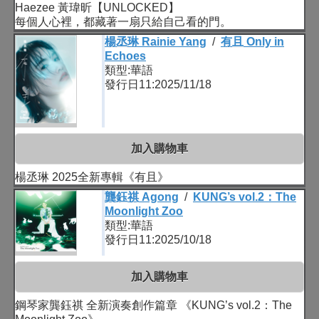
Haezee 黃瑋昕【UNLOCKED】
每個人心裡，都藏著一扇只給自己看的門。
楊丞琳 Rainie Yang
/
有且 Only in
Echoes
類型:華語
發行日11:2025/11/18
加入購物車
楊丞琳 2025全新專輯《有且》
龔鈺祺 Agong
/
KUNG’s vol.2：The
Moonlight Zoo
類型:華語
發行日11:2025/10/18
加入購物車
鋼琴家龔鈺祺 全新演奏創作篇章 《KUNG’s vol.2：The