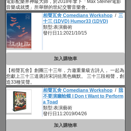
電影配樂界神級大師，於2018年拿下「Max Steiner電影
音樂成就獎」所舉辦的世紀交響音樂會。
相聲瓦舍 Comedians Workshop
/
三
十三 (1DVD) Humor33 (1DVD)
類型:表演藝術
發行日11:2021/10/15
加入購物車
【相聲瓦舍】創團三十三年，力邀重量級古詩人， 一起為
您獻上三十三道唐詩宋詞佐黑色幽默。 三十三段相聲，創
造33種笑聲。
相聲瓦舍 Comedians Workshop
/
我
不要演癩蛤蟆 I Don t Want to Perform
a Toad
類型:表演藝術
發行日11:2019/04/26
加入購物車