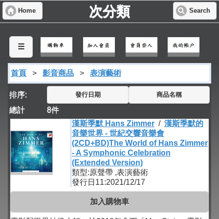
次分類
Home
Search
☰
首頁
>
影音商品
>
表演藝術
排序:
發行日期
商品名稱
總計
8
件
漢斯季默 Hans Zimmer
/
漢斯季默的
音樂世界 - 世紀交響音樂會
(2CD+BD)The World of Hans Zimmer
- A Symphonic Celebration
(Extended Version)
類型:原聲帶 ,表演藝術
發行日11:2021/12/17
加入購物車