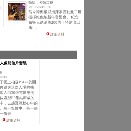
類型：各類音樂
無
發行日:2024/01/26
當今德奧權威指揮家提勒曼二度
指揮維也納新年音樂會。 紀念
布魯克納誕辰200周年特別演出
曲目。
詳細資料
人像明信片套裝
邊
05/13
了愛上柏霖PoLin的開
再錯失這次入場的機
進入由30張電影感明
位虛擬EP集結而成的
中，去感受流動心中的
、每一篇故事、每一個
一份愛。
詳細資料