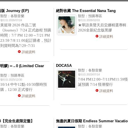
版 Journey (EP)
絕對收藏 The Essential Nana Tang
類型：各類音樂
類型：預購專區
發行日:2026/07/24
發行日:2026/02/03
黃挺瑋 2026 作品二號
★華語美聲天后坣娜精選專輯
《Journey》7/24 正式啟程 預購
2026全新紀念版黑膠
時間：7/7 PM 12:00～7/21 PM
詳細資料
23:59 7/8 11:00起訂購者，預計
到貨時間為7/29~7/31
詳細資料
DOCASA
膠) ∞→0 (Limited Clear
類型：各類音樂
發行日:2023/07/14
類型：預購專區
7/04 PM12:00~7/11PM11:59怪
發行日:2025/12/30
10/14 中午12點-10/30限時預
誕預購 7/14 怪潮發行
購，12/30 正式發行
詳細資料
詳細資料
K 3【完全生産限定盤】
無盡的夏日假期 Endless Summer Vacatio
類型：各類音樂
類型：各類音樂