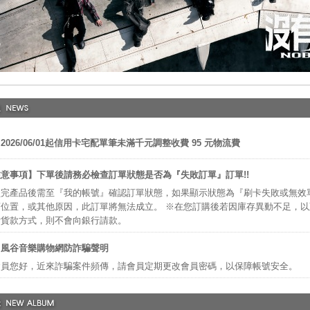
2026/06/01起信用卡宅配單筆未滿千元調整收費 95 元物流費
意事項】下單後請務必檢查訂單狀態是否為『失敗訂單』訂單!!
完產品後需至『我的帳號』確認訂單狀態，如果顯示狀態為『刷卡失敗或無效
位置，或其他原因，此訂單將無法成立。 ※在您訂購後若因庫存異動不足，
付貨款方式，則不會向銀行請款。
】風谷音樂購物網防詐騙聲明
會員您好，近來詐騙案件頻傳，請會員定期更改會員密碼，以保障帳號安全。