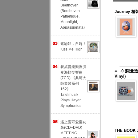
Beethoven
(Beethoven:
Journey 精裝
Pathetique,
Moonlight,
Appassionata)
索吻姐，自嗨！
Kiss Me High
餐桌音樂樂團演
∞→0 (限量透明
奏海頓交響曲
Vinyl)
(7CD) 《典範大
師套裝系列
162》
Tafelmusik
Plays Haydn
Symphonies
遇上愛可愛慶功
版(CD+DVD)
THE BOO
MEETING