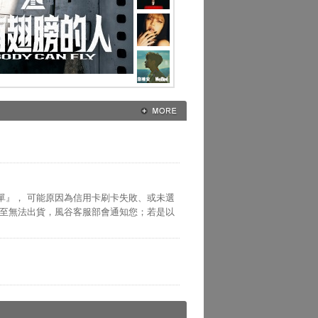
單』， 可能原因為信用卡刷卡失敗、或未選
以至無法出貨，風谷客服部會通知您；若是以