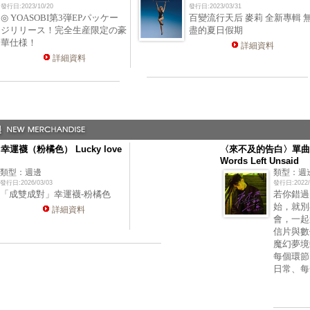
發行日:2023/10/20
發行日:2023/03/31
◎ YOASOBI第3弾EPパッケー
百變流行天后 麥莉 全新專輯 
ジリリース！完全生産限定の豪
盡的夏日假期
華仕様！
詳細資料
詳細資料
運襪（粉橘色） Lucky love
〈來不及的告白〉單曲
Words Left Unsaid
類型：週邊
類型：週
發行日:2026/03/03
發行日:2022/
「成雙成對」幸運襪-粉橘色
若你錯過
始，就別
詳細資料
會，一起
信片與數
魔幻夢境
每個環節
日常、每