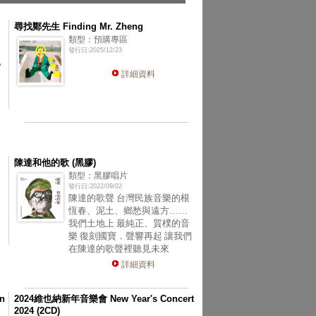
尋找鄭先生 Finding Mr. Zheng
類型：預購專區
發行日:2025/12/23
，
詳細資料
陳達和他的歌 (黑膠)
類型：黑膠唱片
發行日:2022/09/02
陳達的歌聲 台灣民族音樂的根
恆春、泥土、鄉愁與遠方……
我們土地上 最純正、質樸的音
樂 復刻國寶．聲響再起 讓我們
在陳達的歌聲裡聽見未來
詳細資料
n
2024維也納新年音樂會 New Year's Concert
2024 (2CD)