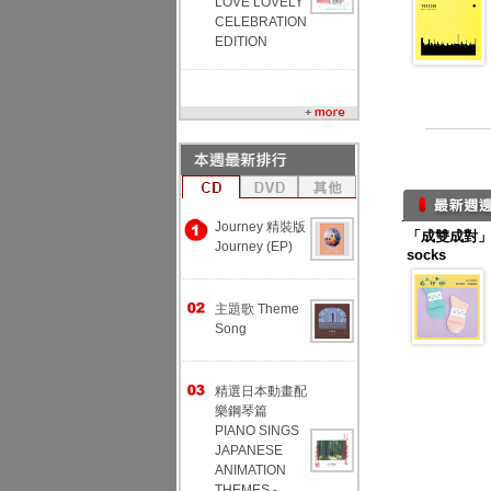
LOVE LOVELY
CELEBRATION
EDITION
Journey 精裝版
「成雙成對」幸
Journey (EP)
socks
主題歌 Theme
Song
精選日本動畫配
樂鋼琴篇
PIANO SINGS
JAPANESE
ANIMATION
THEMES -