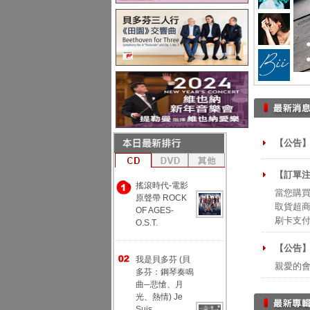
【公告】
【訂單注
搖滾時代-電影
當您購買
原聲帶 ROCK
取貨超商
OF AGES-
刷卡支
O.S.T.
【公告
我是貝多芬 (貝
親愛的
多芬：鋼琴奏鳴
曲─悲愴、月
光、熱情) Je
Suis