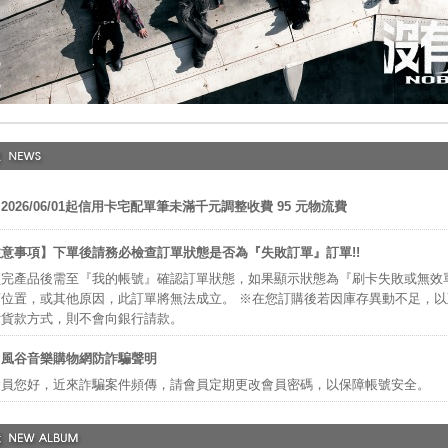
2026/06/01起信用卡宅配單筆未滿千元調整收費 95 元物流費
意事項】下單後請務必檢查訂單狀態是否為『失敗訂單』訂單!!
完產品後需至『我的帳號』確認訂單狀態，如果顯示狀態為『刷卡失敗或無效
位置，或其他原因，此訂單將無法成立。 ※在您訂購後若因庫存異動不足，
付貨款方式，則不會向銀行請款。
】風谷音樂購物網防詐騙聲明
會員您好，近來詐騙案件頻傳，請會員定期更改會員密碼，以保障帳號安全。