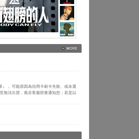
單』， 可能原因為信用卡刷卡失敗、或未選
以至無法出貨，風谷客服部會通知您；若是以