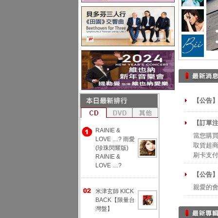
【公告】
【訂單注
RAINIE &
當您購買
LOVE ....? 雨愛
取貨超商
(珍珠閃耀版)
刷卡支
RAINIE &
LOVE ....?
【公告
親愛的
米津玄師 KICK
BACK【限量台
灣盤】