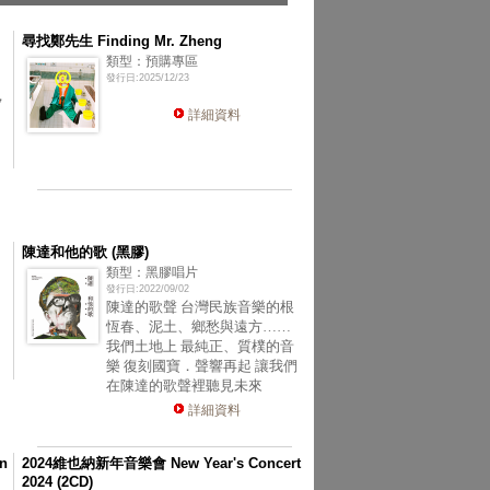
尋找鄭先生 Finding Mr. Zheng
類型：預購專區
發行日:2025/12/23
，
詳細資料
陳達和他的歌 (黑膠)
類型：黑膠唱片
發行日:2022/09/02
陳達的歌聲 台灣民族音樂的根
恆春、泥土、鄉愁與遠方……
我們土地上 最純正、質樸的音
樂 復刻國寶．聲響再起 讓我們
在陳達的歌聲裡聽見未來
詳細資料
n
2024維也納新年音樂會 New Year's Concert
2024 (2CD)