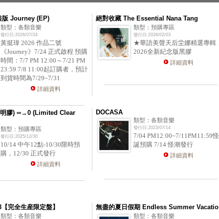
版 Journey (EP)
絕對收藏 The Essential Nana Tang
類型：各類音樂
類型：預購專區
發行日:2026/07/24
發行日:2026/02/03
黃挺瑋 2026 作品二號
★華語美聲天后坣娜精選專輯
《Journey》7/24 正式啟程 預購
2026全新紀念版黑膠
時間：7/7 PM 12:00～7/21 PM
詳細資料
23:59 7/8 11:00起訂購者，預計
到貨時間為7/29~7/31
詳細資料
DOCASA
膠) ∞→0 (Limited Clear
類型：各類音樂
發行日:2023/07/14
類型：預購專區
7/04 PM12:00~7/11PM11:59怪
發行日:2025/12/30
10/14 中午12點-10/30限時預
誕預購 7/14 怪潮發行
購，12/30 正式發行
詳細資料
詳細資料
K 3【完全生産限定盤】
無盡的夏日假期 Endless Summer Vacatio
類型：各類音樂
類型：各類音樂