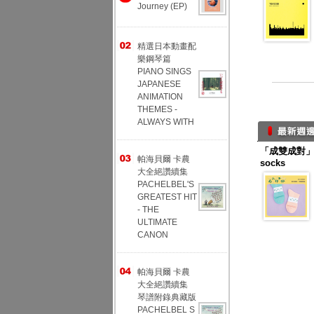
Journey (EP)
精選日本動畫配
樂鋼琴篇
PIANO SINGS
JAPANESE
ANIMATION
THEMES -
ALWAYS WITH
「成雙成對」幸
帕海貝爾 卡農
socks
大全絕讚續集
PACHELBEL'S
GREATEST HIT
- THE
ULTIMATE
CANON
帕海貝爾 卡農
大全絕讚續集
琴譜附錄典藏版
PACHELBEL S