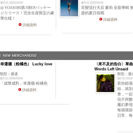
發行日:2023/10/20
發行日:2023/03/31
◎ YOASOBI第3弾EPパッケー
百變流行天后 麥莉 全新專輯 
ジリリース！完全生産限定の豪
盡的夏日假期
華仕様！
詳細資料
詳細資料
運襪（粉橘色） Lucky love
〈來不及的告白〉單曲
Words Left Unsaid
類型：週邊
類型：週
發行日:2026/03/03
發行日:2022/
「成雙成對」幸運襪-粉橘色
若你錯過
始，就別
詳細資料
會，一起
信片與數
魔幻夢境
每個環節
日常、每