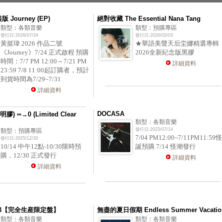
版 Journey (EP)
絕對收藏 The Essential Nana Tang
類型：各類音樂
類型：預購專區
發行日:2026/07/24
發行日:2026/02/03
黃挺瑋 2026 作品二號
★華語美聲天后坣娜精選專輯
《Journey》7/24 正式啟程 預購
2026全新紀念版黑膠
時間：7/7 PM 12:00～7/21 PM
詳細資料
23:59 7/8 11:00起訂購者，預計
到貨時間為7/29~7/31
詳細資料
DOCASA
膠) ∞→0 (Limited Clear
類型：各類音樂
發行日:2023/07/14
類型：預購專區
7/04 PM12:00~7/11PM11:59怪
發行日:2025/12/30
10/14 中午12點-10/30限時預
誕預購 7/14 怪潮發行
購，12/30 正式發行
詳細資料
詳細資料
K 3【完全生産限定盤】
無盡的夏日假期 Endless Summer Vacatio
類型：各類音樂
類型：各類音樂