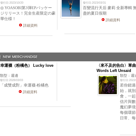
發行日:2023/10/20
發行日:2023/03/31
◎ YOASOBI第3弾EPパッケー
百變流行天后 麥莉 全新專輯 
ジリリース！完全生産限定の豪
盡的夏日假期
華仕様！
詳細資料
詳細資料
運襪（粉橘色） Lucky love
〈來不及的告白〉單曲
Words Left Unsaid
類型：週邊
類型：週
發行日:2026/03/03
發行日:2022/
「成雙成對」幸運襪-粉橘色
若你錯過
始，就別
詳細資料
會，一起
信片與數
魔幻夢境
每個環節
日常、每