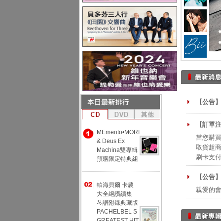
【公告】
【訂單注
MEmento•MORI
當您購買
& Deus Ex
取貨超商
Machina雙專輯
刷卡支
預購限定特典組
【公告
帕海貝爾 卡農
親愛的
大全絕讚續集
琴譜附錄典藏版
PACHELBEL S
GREATEST HIT