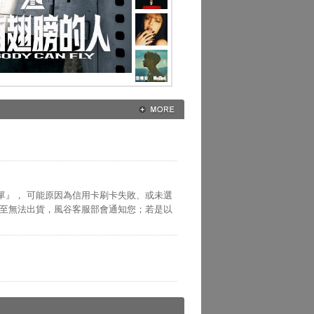
單』， 可能原因為信用卡刷卡失敗、或未選
以至無法出貨，風谷客服部會通知您；若是以