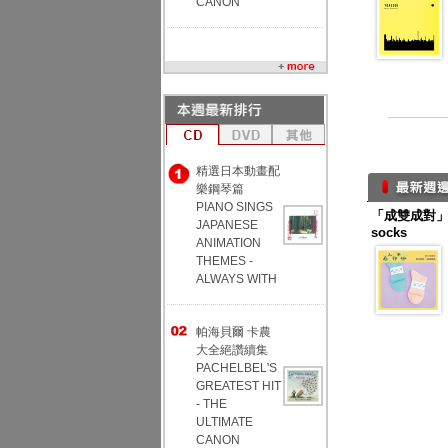
CANON
精選日本動畫配
樂鋼琴篇
PIANO SINGS
「成雙成對」幸
JAPANESE
socks
ANIMATION
THEMES -
ALWAYS WITH
帕海貝爾 卡農
大全絕讚續集
PACHELBEL'S
GREATEST HIT
- THE
ULTIMATE
CANON