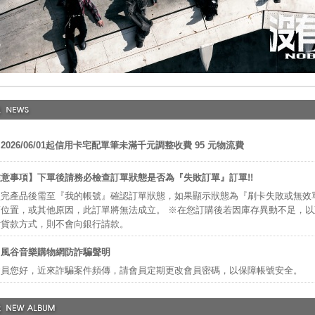
2026/06/01起信用卡宅配單筆未滿千元調整收費 95 元物流費
意事項】下單後請務必檢查訂單狀態是否為『失敗訂單』訂單!!
完產品後需至『我的帳號』確認訂單狀態，如果顯示狀態為『刷卡失敗或無效
位置，或其他原因，此訂單將無法成立。 ※在您訂購後若因庫存異動不足，
付貨款方式，則不會向銀行請款。
】風谷音樂購物網防詐騙聲明
會員您好，近來詐騙案件頻傳，請會員定期更改會員密碼，以保障帳號安全。