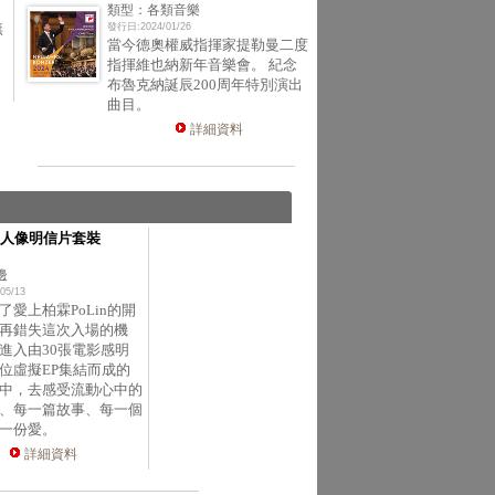
類型：各類音樂
無
發行日:2024/01/26
當今德奧權威指揮家提勒曼二度
指揮維也納新年音樂會。 紀念
布魯克納誕辰200周年特別演出
曲目。
詳細資料
人像明信片套裝
邊
05/13
了愛上柏霖PoLin的開
再錯失這次入場的機
進入由30張電影感明
位虛擬EP集結而成的
中，去感受流動心中的
、每一篇故事、每一個
一份愛。
詳細資料