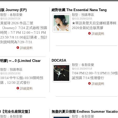
版 Journey (EP)
絕對收藏 The Essential Nana Tang
類型：各類音樂
類型：預購專區
發行日:2026/07/24
發行日:2026/02/03
黃挺瑋 2026 作品二號
★華語美聲天后坣娜精選專輯
《Journey》7/24 正式啟程 預購
2026全新紀念版黑膠
時間：7/7 PM 12:00～7/21 PM
詳細資料
23:59 7/8 11:00起訂購者，預計
到貨時間為7/29~7/31
詳細資料
DOCASA
膠) ∞→0 (Limited Clear
類型：各類音樂
發行日:2023/07/14
類型：預購專區
7/04 PM12:00~7/11PM11:59怪
發行日:2025/12/30
10/14 中午12點-10/30限時預
誕預購 7/14 怪潮發行
購，12/30 正式發行
詳細資料
詳細資料
K 3【完全生産限定盤】
無盡的夏日假期 Endless Summer Vacatio
類型：各類音樂
類型：各類音樂