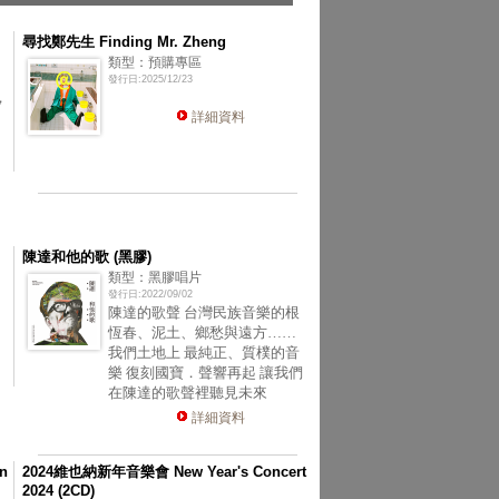
尋找鄭先生 Finding Mr. Zheng
類型：預購專區
發行日:2025/12/23
，
詳細資料
陳達和他的歌 (黑膠)
類型：黑膠唱片
發行日:2022/09/02
陳達的歌聲 台灣民族音樂的根
恆春、泥土、鄉愁與遠方……
我們土地上 最純正、質樸的音
樂 復刻國寶．聲響再起 讓我們
在陳達的歌聲裡聽見未來
詳細資料
n
2024維也納新年音樂會 New Year's Concert
2024 (2CD)