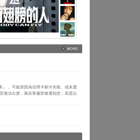
單』， 可能原因為信用卡刷卡失敗、或未選
以至無法出貨，風谷客服部會通知您；若是以