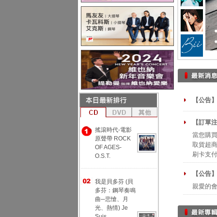
【公告】
【訂單注
搖滾時代-電影
當您購買
原聲帶 ROCK
取貨超商
OF AGES-
刷卡支
O.S.T.
【公告
我是貝多芬 (貝
親愛的
多芬：鋼琴奏鳴
曲─悲愴、月
光、熱情) Je
Suis