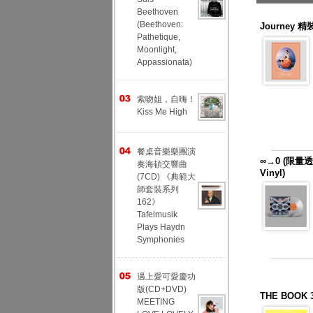
Beethoven
(Beethoven:
Journey 精裝
Pathetique,
Moonlight,
Appassionata)
索吻姐，自嗨！
Kiss Me High
餐桌音樂樂團演
∞→0 (限量透明
奏海頓交響曲
Vinyl)
(7CD) 《典範大
師套裝系列
162》
Tafelmusik
Plays Haydn
Symphonies
遇上愛可愛慶功
版(CD+DVD)
THE BOO
MEETING