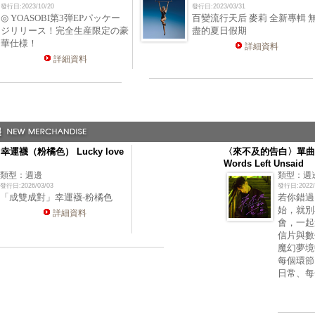
發行日:2023/10/20
發行日:2023/03/31
◎ YOASOBI第3弾EPパッケー
百變流行天后 麥莉 全新專輯 
ジリリース！完全生産限定の豪
盡的夏日假期
華仕様！
詳細資料
詳細資料
運襪（粉橘色） Lucky love
〈來不及的告白〉單曲
Words Left Unsaid
類型：週邊
類型：週
發行日:2026/03/03
發行日:2022/
「成雙成對」幸運襪-粉橘色
若你錯過
始，就別
詳細資料
會，一起
信片與數
魔幻夢境
每個環節
日常、每