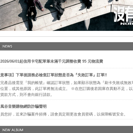
2026/06/01起信用卡宅配單筆未滿千元調整收費 95 元物流費
意事項】下單後請務必檢查訂單狀態是否為『失敗訂單』訂單!!
完產品後需至『我的帳號』確認訂單狀態，如果顯示狀態為『刷卡失敗或無效
位置，或其他原因，此訂單將無法成立。 ※在您訂購後若因庫存異動不足，
付貨款方式，則不會向銀行請款。
】風谷音樂購物網防詐騙聲明
會員您好，近來詐騙案件頻傳，請會員定期更改會員密碼，以保障帳號安全。