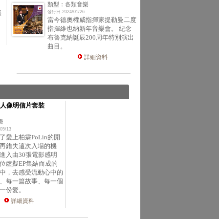
類型：各類音樂
無
發行日:2024/01/26
當今德奧權威指揮家提勒曼二度
指揮維也納新年音樂會。 紀念
布魯克納誕辰200周年特別演出
曲目。
詳細資料
人像明信片套裝
邊
05/13
了愛上柏霖PoLin的開
再錯失這次入場的機
進入由30張電影感明
位虛擬EP集結而成的
中，去感受流動心中的
、每一篇故事、每一個
一份愛。
詳細資料