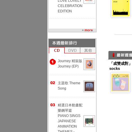
LOVE LOVELY
CELEBRATION
EDITION
Journey 精裝版
「成雙成對」幸
Journey (EP)
socks
主題歌 Theme
Song
精選日本動畫配
樂鋼琴篇
PIANO SINGS
JAPANESE
ANIMATION
THEMES -