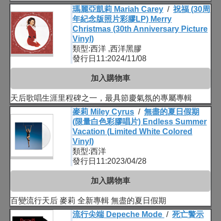
瑪麗亞凱莉 Mariah Carey
/
祝福 (30周
年紀念版照片彩膠LP) Merry
Christmas (30th Anniversary Picture
Vinyl)
類型:西洋 ,西洋黑膠
發行日11:2024/11/08
加入購物車
天后歌唱生涯里程碑之一，最具節慶氣氛的專屬專輯
麥莉 Miley Cyrus
/
無盡的夏日假期
(限量白色彩膠唱片) Endless Summer
Vacation (Limited White Colored
Vinyl)
類型:西洋
發行日11:2023/04/28
加入購物車
百變流行天后 麥莉 全新專輯 無盡的夏日假期
流行尖端 Depeche Mode
/
死亡警示