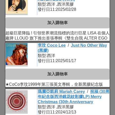
類型:西洋 ,西洋黑膠
發行日11:2025/02/28
加入購物車
超級巨星降臨 ! 引領世界潮流指標的流行巨星 LISA 在個人
廠牌 LLOUD 旗下推出首張專輯《雙生自我 ALTER EGO
李玟 Coco Lee
/
Just No Other Way
(黑膠)
類型:西洋
發行日11:2025/01/17
加入購物車
★CoCo李玟1999年第三張英文專輯，全新黑膠紀念版
瑪麗亞凱莉 Mariah Carey
/
祝福 (30周
年紀念版西洋鏡花紋彩膠LP) Merry
Christmas (30th Anniversary
類型:西洋 ,西洋黑膠
發行日11:2024/12/13