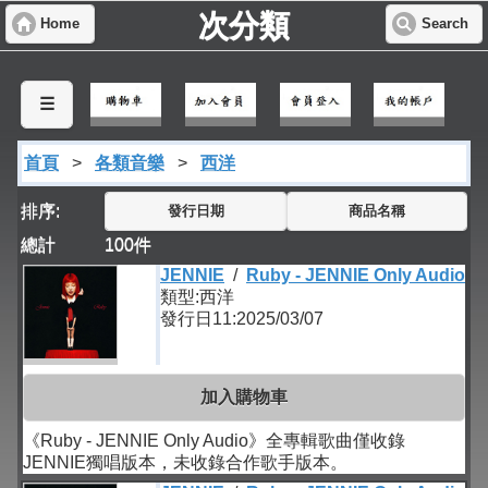
次分類
Home
Search
☰
首頁
>
各類音樂
>
西洋
排序:
發行日期
商品名稱
總計
100
件
JENNIE
/
Ruby - JENNIE Only Audio
類型:西洋
發行日11:2025/03/07
加入購物車
《Ruby - JENNIE Only Audio》全專輯歌曲僅收錄
JENNIE獨唱版本，未收錄合作歌手版本。