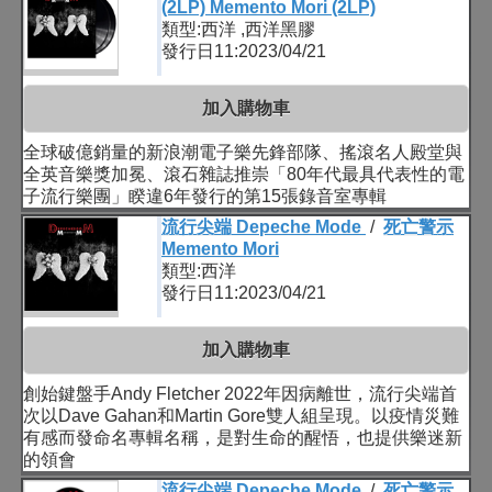
(2LP) Memento Mori (2LP)
類型:西洋 ,西洋黑膠
發行日11:2023/04/21
加入購物車
全球破億銷量的新浪潮電子樂先鋒部隊、搖滾名人殿堂與
全英音樂獎加冕、滾石雜誌推崇「80年代最具代表性的電
子流行樂團」睽違6年發行的第15張錄音室專輯
流行尖端 Depeche Mode
/
死亡警示
Memento Mori
類型:西洋
發行日11:2023/04/21
加入購物車
創始鍵盤手Andy Fletcher 2022年因病離世，流行尖端首
次以Dave Gahan和Martin Gore雙人組呈現。以疫情災難
有感而發命名專輯名稱，是對生命的醒悟，也提供樂迷新
的領會
流行尖端 Depeche Mode
/
死亡警示