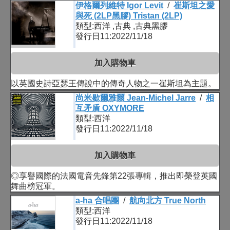
伊格爾列維特 Igor Levit
/
崔斯坦之愛
與死 (2LP黑膠) Tristan (2LP)
類型:西洋 ,古典 ,古典黑膠
發行日11:2022/11/18
加入購物車
以英國史詩亞瑟王傳說中的傳奇人物之一崔斯坦為主題。
尚米歇爾雅爾 Jean-Michel Jarre
/
相
互矛盾 OXYMORE
類型:西洋
發行日11:2022/11/18
加入購物車
◎享譽國際的法國電音先鋒第22張專輯，推出即榮登英國
舞曲榜冠軍。
a-ha 合唱團
/
航向北方 True North
類型:西洋
發行日11:2022/11/18