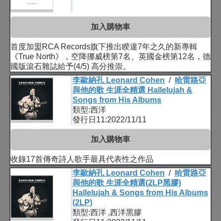
加入購物車
首度加盟RCA Records旗下推出睽違7年之久的新專輯
《True North》，空降挪威榜第7名、英國金榜第12名，德
國版滾石雜誌給予(4/5) 高分推崇。
李歐納孔 Leonard Cohen
/
哈雷路亞
與他的歌 生涯全精選 Hallelujah &
Songs from His Albums
類型:西洋
發行日11:2022/11/11
加入購物車
收錄17首傳奇詩人歌手最具代表性之作品
李歐納孔 Leonard Cohen
/
哈雷路亞
與他的歌 生涯全精選(2LP黑膠)
Hallelujah & Songs from His Albums
(2LP)
類型:西洋 ,西洋黑膠