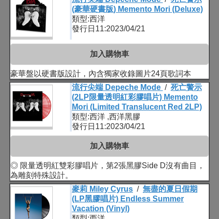
(豪華硬書版) Memento Mori (Deluxe)
類型:西洋
發行日11:2023/04/21
加入購物車
豪華盤以硬書版設計，內含獨家收錄圖片24頁歌詞本
流行尖端 Depeche Mode
/
死亡警示
(2LP限量透明紅彩膠唱片) Memento
Mori (Limited Translucent Red 2LP)
類型:西洋 ,西洋黑膠
發行日11:2023/04/21
加入購物車
◎ 限量透明紅雙彩膠唱片，第2張黑膠Side D沒有曲目，
為雕刻特殊設計。
麥莉 Miley Cyrus
/
無盡的夏日假期
(LP黑膠唱片) Endless Summer
Vacation (Vinyl)
類型:西洋