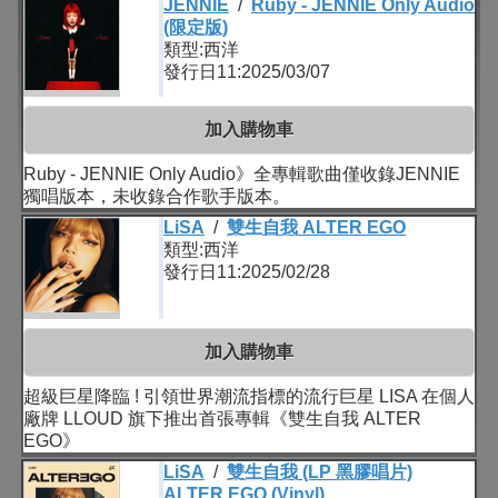
JENNIE
/
Ruby - JENNIE Only Audio
(限定版)
類型:西洋
發行日11:2025/03/07
加入購物車
Ruby - JENNIE Only Audio》全專輯歌曲僅收錄JENNIE
獨唱版本，未收錄合作歌手版本。
LiSA
/
雙生自我 ALTER EGO
類型:西洋
發行日11:2025/02/28
加入購物車
超級巨星降臨 ! 引領世界潮流指標的流行巨星 LISA 在個人
廠牌 LLOUD 旗下推出首張專輯《雙生自我 ALTER
EGO》
LiSA
/
雙生自我 (LP 黑膠唱片)
ALTER EGO (Vinyl)