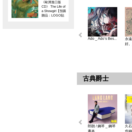
《歐洲進口版
CD》 The Life of
a Showgirl【預購
贈品：LOGO貼
紙】
Ado _ Ado’s Bes...
永遠
好。
古典爵士
郎朗 / 鋼琴 _ 鋼琴
久石
書本 ...
也納