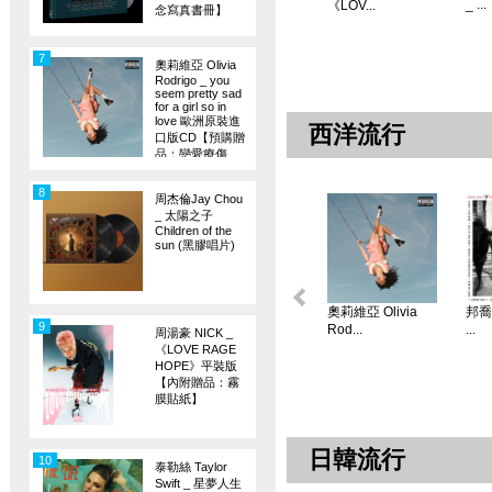
_ ...
《LOV...
念寫真書冊】
7
奧莉維亞 Olivia
Rodrigo _ you
seem pretty sad
for a girl so in
love 歐洲原裝進
西洋流行
口版CD【預購贈
品：戀愛療傷
旗】
8
周杰倫Jay Chou
_ 太陽之子
Children of the
sun (黑膠唱片)
奧莉維亞 Olivia
邦喬飛
9
Rod...
...
周湯豪 NICK _
《LOVE RAGE
HOPE》平裝版
【內附贈品：霧
膜貼紙】
日韓流行
10
泰勒絲 Taylor
Swift _ 星夢人生