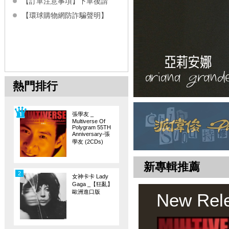
【訂單注意事項】下單後請
【環球購物網防詐騙聲明】
熱門排行
張學友 _
Multiverse Of
Polygram 55TH
Anniversary-張
學友 (2CDs)
新專輯推薦
2
女神卡卡 Lady
Gaga _【狂亂】
歐洲進口版
New Rel