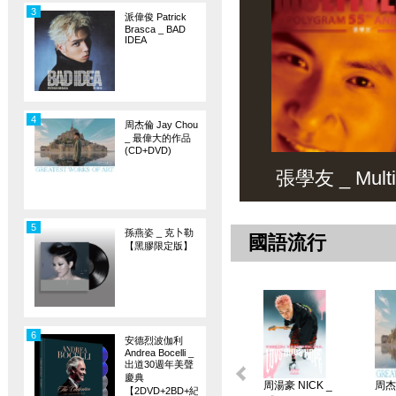
3
派偉俊 Patrick
Brasca _ BAD
IDEA
4
周杰倫 Jay Chou
_ 最偉大的作品
(CD+DVD)
張學友 _ Multiv
5
孫燕姿 _ 克卜勒
國語流行
【黑膠限定版】
6
安德烈波伽利
Andrea Bocelli _
出道30週年美聲
慶典
周湯豪 NICK _
周杰倫
【2DVD+2BD+紀