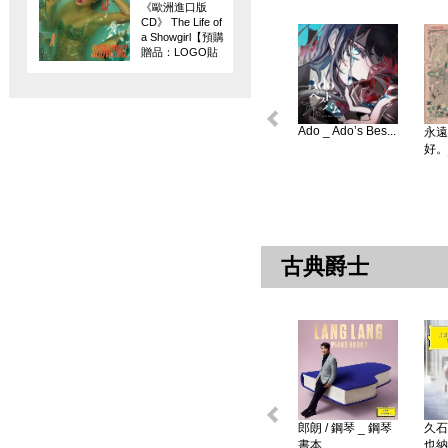
《歐洲進口版
CD》 The Life of
a Showgirl【預購
贈品：LOGO貼
紙】
Ado _ Ado’s Bes...
永遠
好。
古典爵士
郎朗 / 鋼琴 _ 鋼琴
久石
書本 ...
也納