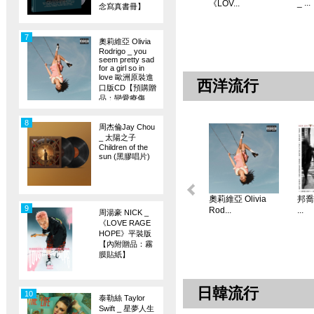
_ ...
《LOV...
念寫真書冊】
7
奧莉維亞 Olivia
Rodrigo _ you
seem pretty sad
for a girl so in
love 歐洲原裝進
西洋流行
口版CD【預購贈
品：戀愛療傷
旗】
8
周杰倫Jay Chou
_ 太陽之子
Children of the
sun (黑膠唱片)
奧莉維亞 Olivia
邦喬飛
9
Rod...
...
周湯豪 NICK _
《LOVE RAGE
HOPE》平裝版
【內附贈品：霧
膜貼紙】
日韓流行
10
泰勒絲 Taylor
Swift _ 星夢人生