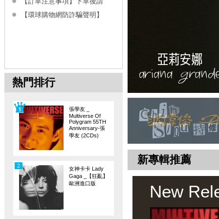
【訂單注意事項】下單後請
【環球購物網防詐騙聲明】
熱門排行
張學友 _
Multiverse Of
Polygram 55TH
Anniversary-張
學友 (2CDs)
新專輯推薦
2
女神卡卡 Lady
Gaga _【狂亂】
歐洲進口版
New Rel