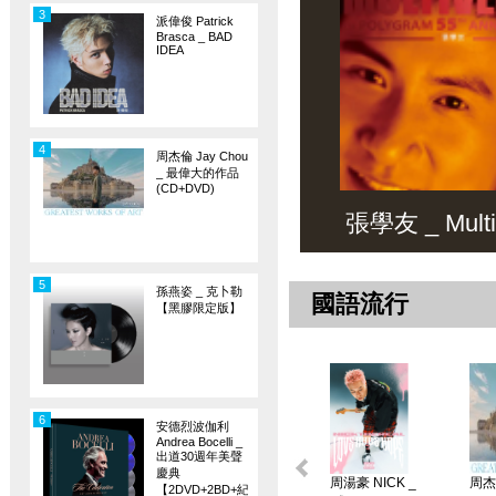
3
派偉俊 Patrick
Brasca _ BAD
IDEA
4
周杰倫 Jay Chou
_ 最偉大的作品
(CD+DVD)
張學友 _ Multiv
5
孫燕姿 _ 克卜勒
國語流行
【黑膠限定版】
6
安德烈波伽利
Andrea Bocelli _
出道30週年美聲
慶典
周湯豪 NICK _
周杰倫
【2DVD+2BD+紀