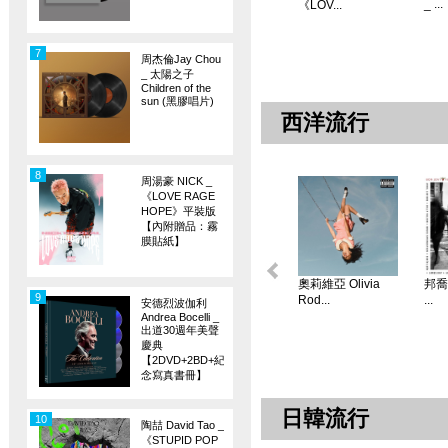
_ ...
《LOV...
7
周杰倫Jay Chou
_ 太陽之子
Children of the
sun (黑膠唱片)
西洋流行
8
周湯豪 NICK _
《LOVE RAGE
HOPE》平裝版
【內附贈品：霧
膜貼紙】
奧莉維亞 Olivia
邦喬飛
9
Rod...
...
安德烈波伽利
Andrea Bocelli _
出道30週年美聲
慶典
【2DVD+2BD+紀
念寫真書冊】
日韓流行
10
陶喆 David Tao _
《STUPID POP