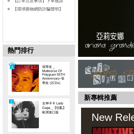
【訂單注意事項】下單後請
【環球購物網防詐騙聲明】
熱門排行
張學友 _
Multiverse Of
Polygram 55TH
Anniversary-張
學友 (2CDs)
新專輯推薦
2
女神卡卡 Lady
Gaga _【狂亂】
歐洲進口版
New Rel