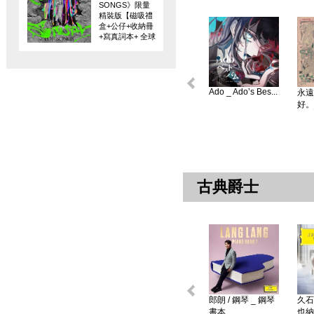
SONGS》限量
精裝版【磁吸禮
盒+公仔+收納冊
+寫真詞本+ 全球
限量編碼珍藏
卡】
Ado _ Ado’s Bes...
永遠
好。
古典爵士
郎朗 / 鋼琴 _ 鋼琴
久石
書本 ...
也納