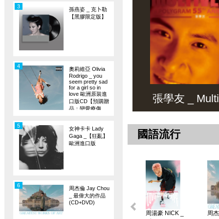
3
孫燕姿 _ 克卜勒
【黑膠限定版】
4
奧莉維亞 Olivia
Rodrigo _ you
seem pretty sad
for a girl so in
love 歐洲原裝進
張學友 _ Multiv
口版CD【預購贈
品：戀愛療傷
旗】
5
女神卡卡 Lady
國語流行
Gaga _【狂亂】
歐洲進口版
6
周杰倫 Jay Chou
_ 最偉大的作品
(CD+DVD)
周湯豪 NICK _
周杰倫