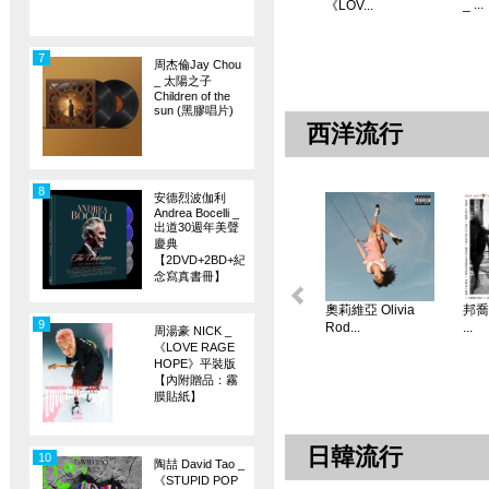
_ ...
《LOV...
7
周杰倫Jay Chou
_ 太陽之子
Children of the
sun (黑膠唱片)
西洋流行
8
安德烈波伽利
Andrea Bocelli _
出道30週年美聲
慶典
【2DVD+2BD+紀
念寫真書冊】
奧莉維亞 Olivia
邦喬飛
9
Rod...
...
周湯豪 NICK _
《LOVE RAGE
HOPE》平裝版
【內附贈品：霧
膜貼紙】
日韓流行
10
陶喆 David Tao _
《STUPID POP