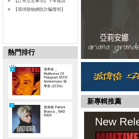
【訂單注意事項】下單後請
【環球購物網防詐騙聲明】
熱門排行
張學友 _
Multiverse Of
Polygram 55TH
Anniversary-張
學友 (2CDs)
新專輯推薦
2
派偉俊 Patrick
Brasca _ BAD
IDEA
New Rel