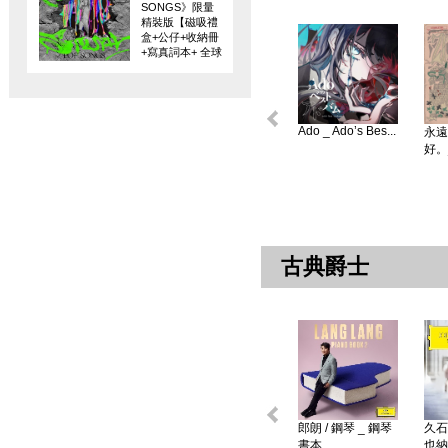
SONGS》限量
精裝版【磁吸禮
盒+公仔+收納冊
+寫真詞本+ 全球
限量編碼珍藏
卡】
Ado _ Ado’s Bes...
永遠
好。
古典爵士
郎朗 / 鋼琴 _ 鋼琴
久石
書本 ...
也納