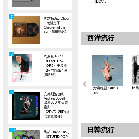
_ ...
《LOV...
7
周杰倫Jay Chou
_ 太陽之子
Children of the
sun (黑膠唱片)
西洋流行
8
周湯豪 NICK _
《LOVE RAGE
HOPE》平裝版
【內附贈品：霧
膜貼紙】
奧莉維亞 Olivia
邦喬飛
9
Rod...
...
安德烈波伽利
Andrea Bocelli _
出道30週年美聲
慶典
【2DVD+2BD+紀
念寫真書冊】
日韓流行
10
陶喆 David Tao _
《STUPID POP