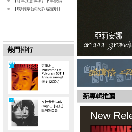
【訂單注意事項】下單後請
【環球購物網防詐騙聲明】
熱門排行
張學友 _
Multiverse Of
Polygram 55TH
Anniversary-張
學友 (2CDs)
新專輯推薦
2
女神卡卡 Lady
Gaga _【狂亂】
歐洲進口版
New Rel