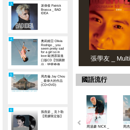
3
派偉俊 Patrick
Brasca _ BAD
IDEA
4
奧莉維亞 Olivia
Rodrigo _ you
seem pretty sad
for a girl so in
love 歐洲原裝進
張學友 _ Multiv
口版CD【預購贈
品：戀愛療傷
旗】
5
周杰倫 Jay Chou
國語流行
_ 最偉大的作品
(CD+DVD)
6
孫燕姿 _ 克卜勒
【黑膠限定版】
周湯豪 NICK _
周杰倫