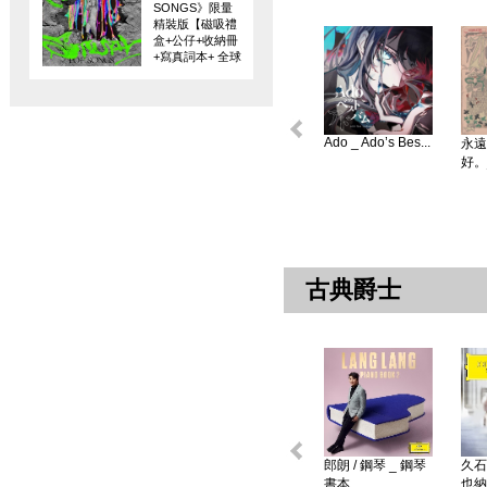
SONGS》限量
精裝版【磁吸禮
盒+公仔+收納冊
+寫真詞本+ 全球
限量編碼珍藏
卡】
Ado _ Ado’s Bes...
永遠
好。
古典爵士
郎朗 / 鋼琴 _ 鋼琴
久石
書本 ...
也納