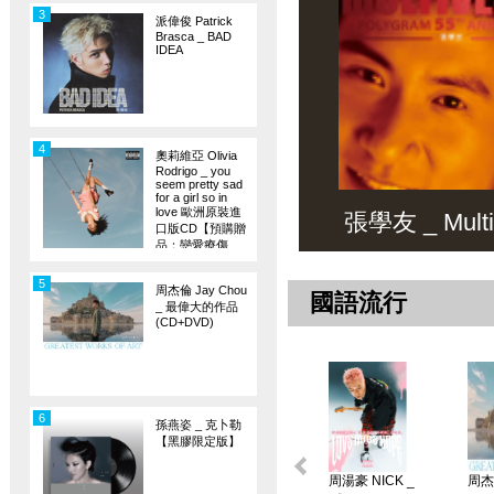
3
派偉俊 Patrick
Brasca _ BAD
IDEA
4
奧莉維亞 Olivia
Rodrigo _ you
seem pretty sad
for a girl so in
love 歐洲原裝進
張學友 _ Multiv
口版CD【預購贈
品：戀愛療傷
旗】
5
周杰倫 Jay Chou
國語流行
_ 最偉大的作品
(CD+DVD)
6
孫燕姿 _ 克卜勒
【黑膠限定版】
周湯豪 NICK _
周杰倫