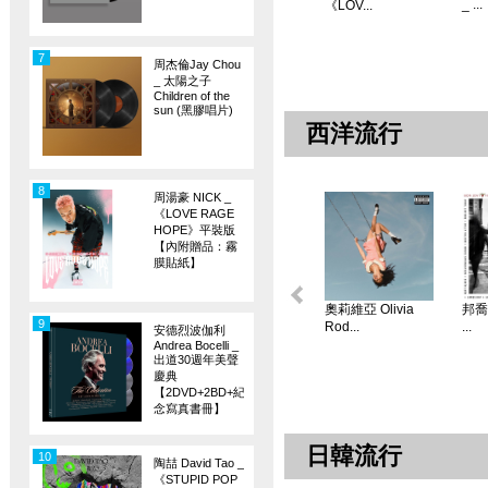
_ ...
《LOV...
7
周杰倫Jay Chou
_ 太陽之子
Children of the
sun (黑膠唱片)
西洋流行
8
周湯豪 NICK _
《LOVE RAGE
HOPE》平裝版
【內附贈品：霧
膜貼紙】
奧莉維亞 Olivia
邦喬飛
9
Rod...
...
安德烈波伽利
Andrea Bocelli _
出道30週年美聲
慶典
【2DVD+2BD+紀
念寫真書冊】
日韓流行
10
陶喆 David Tao _
《STUPID POP