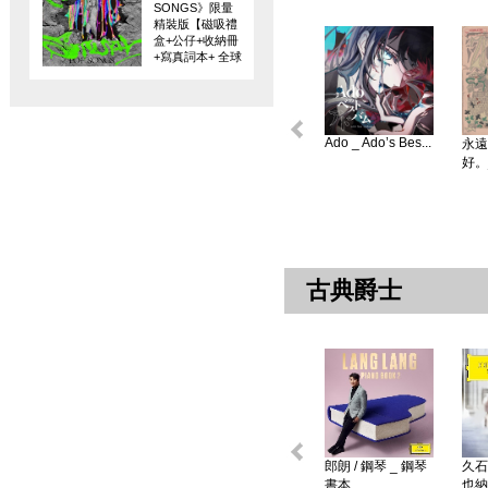
SONGS》限量
精裝版【磁吸禮
盒+公仔+收納冊
+寫真詞本+ 全球
限量編碼珍藏
卡】
Ado _ Ado’s Bes...
永遠
好。
古典爵士
郎朗 / 鋼琴 _ 鋼琴
久石
書本 ...
也納