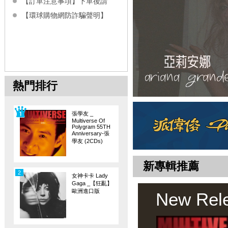
【訂單注意事項】下單後請
【環球購物網防詐騙聲明】
熱門排行
張學友 _
Multiverse Of
Polygram 55TH
Anniversary-張
學友 (2CDs)
新專輯推薦
2
女神卡卡 Lady
Gaga _【狂亂】
歐洲進口版
New Rel