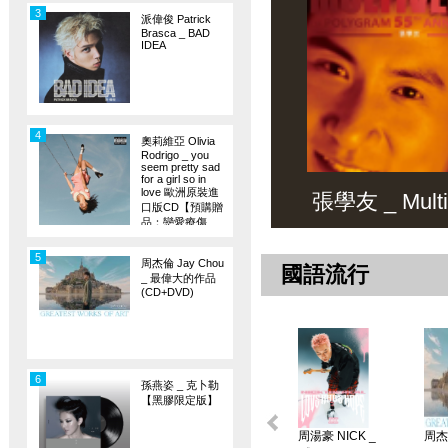
3
派偉俊 Patrick
Brasca _ BAD
IDEA
4
奧莉維亞 Olivia
Rodrigo _ you
seem pretty sad
for a girl so in
love 歐洲原裝進
張學友 _ Multiv
口版CD【預購贈
品：戀愛療傷
旗】
5
周杰倫 Jay Chou
國語流行
_ 最偉大的作品
(CD+DVD)
6
孫燕姿 _ 克卜勒
【黑膠限定版】
周湯豪 NICK _
周杰倫