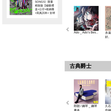
SONGS》限量
精裝版【磁吸禮
盒+公仔+收納冊
+寫真詞本+ 全球
限量編碼珍藏
卡】
Ado _ Ado’s Bes...
永遠
好。
古典爵士
郎朗 / 鋼琴 _ 鋼琴
久石
書本 ...
也納