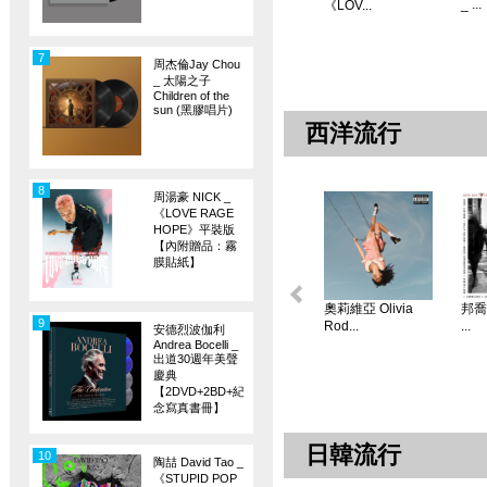
_ ...
《LOV...
7
周杰倫Jay Chou
_ 太陽之子
Children of the
sun (黑膠唱片)
西洋流行
8
周湯豪 NICK _
《LOVE RAGE
HOPE》平裝版
【內附贈品：霧
膜貼紙】
奧莉維亞 Olivia
邦喬飛
9
Rod...
...
安德烈波伽利
Andrea Bocelli _
出道30週年美聲
慶典
【2DVD+2BD+紀
念寫真書冊】
日韓流行
10
陶喆 David Tao _
《STUPID POP