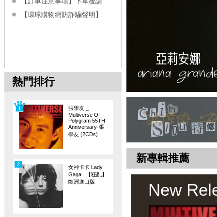
【訂單注意事項】下單後請
【環球購物網防詐騙聲明】
熱門排行
張學友 _
Multiverse Of
Polygram 55TH
Anniversary-張
學友 (2CDs)
新專輯推薦
2
女神卡卡 Lady
Gaga _【狂亂】
歐洲進口版
New Rel