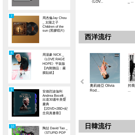
_ ...
《LOV...
7
周杰倫Jay Chou
_ 太陽之子
Children of the
sun (黑膠唱片)
西洋流行
8
周湯豪 NICK _
《LOVE RAGE
HOPE》平裝版
【內附贈品：霧
膜貼紙】
奧莉維亞 Olivia
邦喬飛
9
Rod...
...
安德烈波伽利
Andrea Bocelli _
出道30週年美聲
慶典
【2DVD+2BD+紀
念寫真書冊】
日韓流行
10
陶喆 David Tao _
《STUPID POP