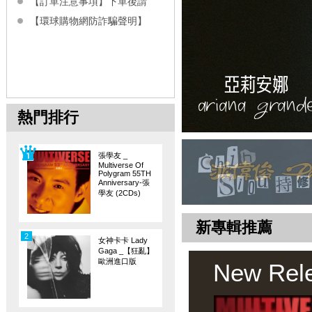
【訂單注意事項】下單後請
【環球購物網防詐騙聲明】
熱門排行
張學友 _
Multiverse Of
Polygram 55TH
Anniversary-張
學友 (2CDs)
新專輯推薦
2
女神卡卡 Lady
Gaga _【狂亂】
歐洲進口版
New Rel