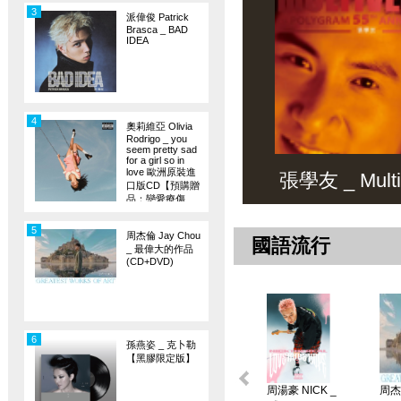
3
派偉俊 Patrick
Brasca _ BAD
IDEA
4
奧莉維亞 Olivia
Rodrigo _ you
seem pretty sad
for a girl so in
love 歐洲原裝進
張學友 _ Multiv
口版CD【預購贈
品：戀愛療傷
旗】
5
周杰倫 Jay Chou
國語流行
_ 最偉大的作品
(CD+DVD)
6
孫燕姿 _ 克卜勒
【黑膠限定版】
周湯豪 NICK _
周杰倫