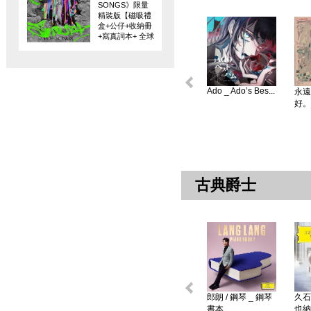
SONGS》限量
精裝版【磁吸禮
盒+公仔+收納冊
+寫真詞本+ 全球
限量編碼珍藏
卡】
Ado _ Ado’s Bes...
永遠
好。
古典爵士
郎朗 / 鋼琴 _ 鋼琴
久石
書本 ...
也納