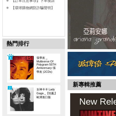
【訂單注意事項】下單後請
【環球購物網防詐騙聲明】
熱門排行
張學友 _
Multiverse Of
Polygram 55TH
Anniversary-張
學友 (2CDs)
新專輯推薦
2
女神卡卡 Lady
Gaga _【狂亂】
歐洲進口版
New Rel