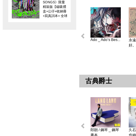
SONGS》限量
精裝版【磁吸禮
盒+公仔+收納冊
+寫真詞本+ 全球
限量編碼珍藏
卡】
Ado _ Ado’s Bes...
永遠
好。
古典爵士
郎朗 / 鋼琴 _ 鋼琴
久石
書本 ...
也納