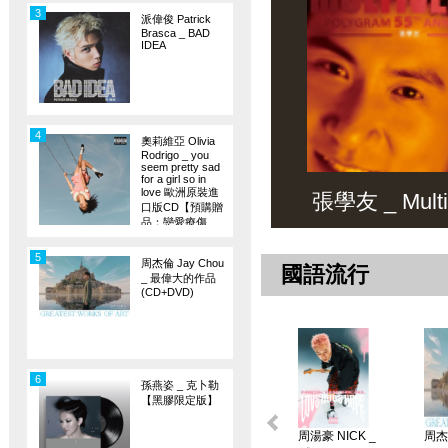
3
派偉俊 Patrick
Brasca _ BAD
IDEA
4
奧莉維亞 Olivia
Rodrigo _ you
seem pretty sad
for a girl so in
love 歐洲原裝進
張學友 _ Multiv
口版CD【預購贈
品：戀愛療傷
旗】
5
周杰倫 Jay Chou
國語流行
_ 最偉大的作品
(CD+DVD)
6
孫燕姿 _ 克卜勒
【黑膠限定版】
周湯豪 NICK _
周杰倫