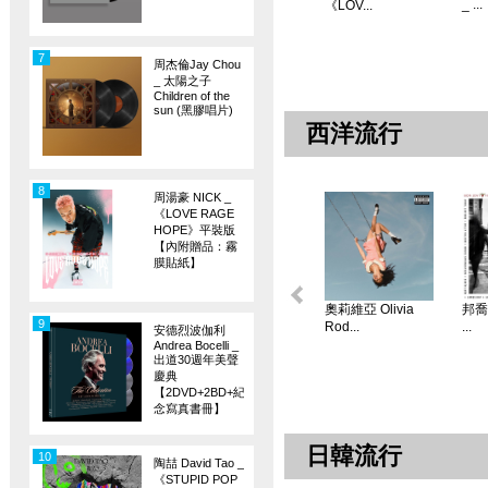
_ ...
《LOV...
7
周杰倫Jay Chou
_ 太陽之子
Children of the
sun (黑膠唱片)
西洋流行
8
周湯豪 NICK _
《LOVE RAGE
HOPE》平裝版
【內附贈品：霧
膜貼紙】
奧莉維亞 Olivia
邦喬飛
9
Rod...
...
安德烈波伽利
Andrea Bocelli _
出道30週年美聲
慶典
【2DVD+2BD+紀
念寫真書冊】
日韓流行
10
陶喆 David Tao _
《STUPID POP