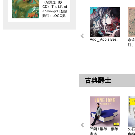
《歐洲進口版
CD》 The Life of
a Showgirl【預購
贈品：LOGO貼
紙】
Ado _ Ado’s Bes...
永遠
好。
古典爵士
郎朗 / 鋼琴 _ 鋼琴
久石
書本 ...
也納