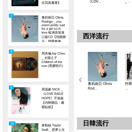
_ ...
《LOV...
念寫真書冊】
7
奧莉維亞 Olivia
Rodrigo _ you
seem pretty sad
for a girl so in
love 歐洲原裝進
西洋流行
口版CD【預購贈
品：戀愛療傷
旗】
8
周杰倫Jay Chou
_ 太陽之子
Children of the
sun (黑膠唱片)
奧莉維亞 Olivia
邦喬飛
9
Rod...
...
周湯豪 NICK _
《LOVE RAGE
HOPE》平裝版
【內附贈品：霧
膜貼紙】
日韓流行
10
泰勒絲 Taylor
Swift _ 星夢人生