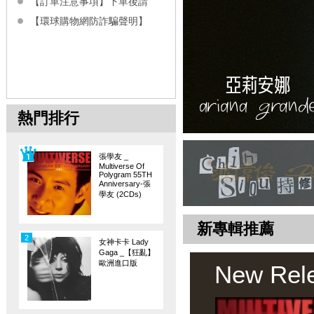
【訂單注意事項】下單後請
【環球購物網防詐騙聲明】
熱門排行
張學友 _
Multiverse Of
Polygram 55TH
Anniversary-張
學友 (2CDs)
新專輯推薦
2
女神卡卡 Lady
Gaga _【狂亂】
歐洲進口版
New Rel