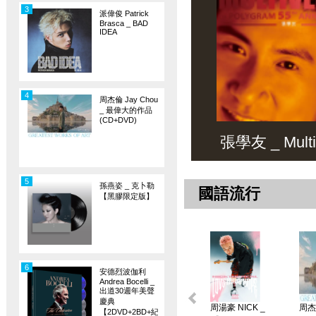
3
派偉俊 Patrick
Brasca _ BAD
IDEA
4
周杰倫 Jay Chou
_ 最偉大的作品
(CD+DVD)
張學友 _ Multiv
5
孫燕姿 _ 克卜勒
國語流行
【黑膠限定版】
6
安德烈波伽利
Andrea Bocelli _
出道30週年美聲
慶典
周湯豪 NICK _
周杰倫
【2DVD+2BD+紀