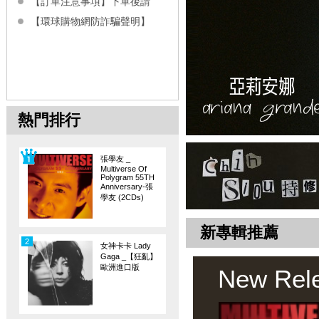
【訂單注意事項】下單後請
【環球購物網防詐騙聲明】
熱門排行
張學友 _
Multiverse Of
Polygram 55TH
Anniversary-張
學友 (2CDs)
新專輯推薦
2
女神卡卡 Lady
Gaga _【狂亂】
歐洲進口版
New Rel