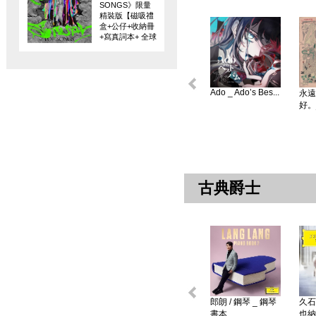
SONGS》限量
精裝版【磁吸禮
盒+公仔+收納冊
+寫真詞本+ 全球
限量編碼珍藏
卡】
Ado _ Ado’s Bes...
永遠
好。
古典爵士
郎朗 / 鋼琴 _ 鋼琴
久石
書本 ...
也納