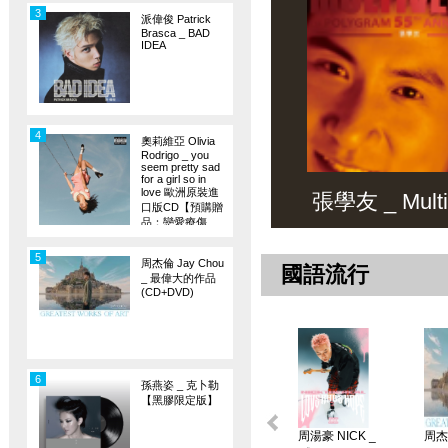
3
派偉俊 Patrick
Brasca _ BAD
IDEA
4
奧莉維亞 Olivia
Rodrigo _ you
seem pretty sad
for a girl so in
love 歐洲原裝進
張學友 _ Multiv
口版CD【預購贈
品：戀愛療傷
旗】
5
周杰倫 Jay Chou
國語流行
_ 最偉大的作品
(CD+DVD)
6
孫燕姿 _ 克卜勒
【黑膠限定版】
周湯豪 NICK _
周杰倫