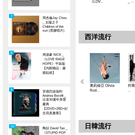
_ ...
《LOV...
7
周杰倫Jay Chou
_ 太陽之子
Children of the
sun (黑膠唱片)
西洋流行
8
周湯豪 NICK _
《LOVE RAGE
HOPE》平裝版
【內附贈品：霧
膜貼紙】
奧莉維亞 Olivia
邦喬飛
9
Rod...
...
安德烈波伽利
Andrea Bocelli _
出道30週年美聲
慶典
【2DVD+2BD+紀
念寫真書冊】
日韓流行
10
陶喆 David Tao _
《STUPID POP