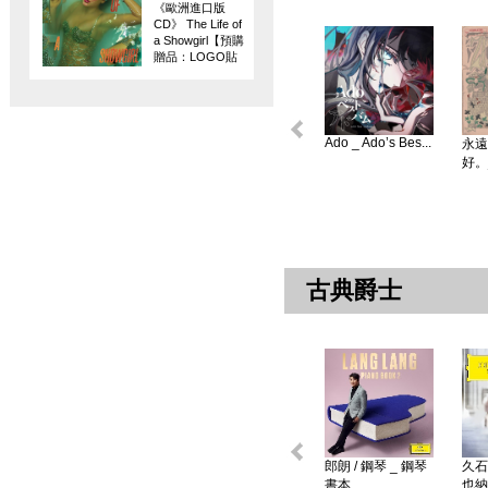
《歐洲進口版
CD》 The Life of
a Showgirl【預購
贈品：LOGO貼
紙】
Ado _ Ado’s Bes...
永遠
好。
古典爵士
郎朗 / 鋼琴 _ 鋼琴
久石
書本 ...
也納