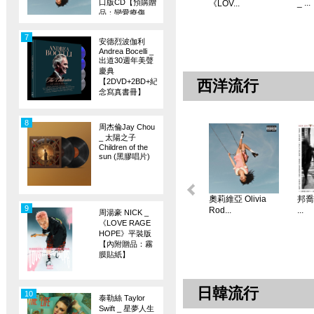
口版CD【預購贈
_ ...
《LOV...
品：戀愛療傷
旗】
7
安德烈波伽利
Andrea Bocelli _
出道30週年美聲
慶典
【2DVD+2BD+紀
西洋流行
念寫真書冊】
8
周杰倫Jay Chou
_ 太陽之子
Children of the
sun (黑膠唱片)
奧莉維亞 Olivia
邦喬飛
9
Rod...
...
周湯豪 NICK _
《LOVE RAGE
HOPE》平裝版
【內附贈品：霧
膜貼紙】
日韓流行
10
泰勒絲 Taylor
Swift _ 星夢人生