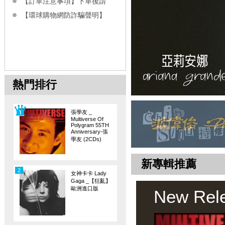
【訂單注意事項】下單後請
【環球購物網防詐騙聲明】
熱門排行
張學友 _
Multiverse Of
Polygram 55TH
Anniversary-張
學友 (2CDs)
新專輯推薦
2
女神卡卡 Lady
Gaga _【狂亂】
歐洲進口版
New Rel