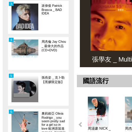
3
派偉俊 Patrick
Brasca _ BAD
IDEA
4
周杰倫 Jay Chou
_ 最偉大的作品
(CD+DVD)
張學友 _ Multiv
5
孫燕姿 _ 克卜勒
國語流行
【黑膠限定版】
6
奧莉維亞 Olivia
Rodrigo _ you
seem pretty sad
for a girl so in
周湯豪 NICK _
周杰倫
love 歐洲原裝進