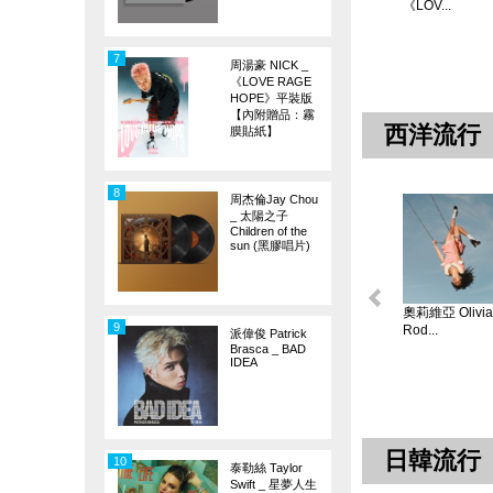
《LOV...
7
周湯豪 NICK _
《LOVE RAGE
HOPE》平裝版
【內附贈品：霧
西洋流行
膜貼紙】
8
周杰倫Jay Chou
_ 太陽之子
Children of the
sun (黑膠唱片)
奧莉維亞 Olivia
9
Rod...
派偉俊 Patrick
Brasca _ BAD
IDEA
日韓流行
10
泰勒絲 Taylor
Swift _ 星夢人生