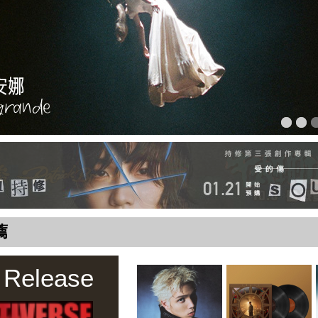
薦
 Release