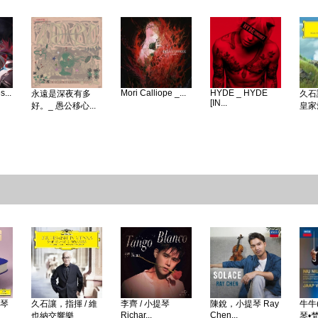
...
Mori Calliope _...
HYDE _ HYDE
永遠是深夜有多
久石
[IN...
好。_ 愚公移心...
皇家愛
鋼琴
久石讓，指揮 / 維
李齊 / 小提琴
陳銳，小提琴 Ray
牛牛(
Richar...
Chen...
也納交響樂...
琴•梵