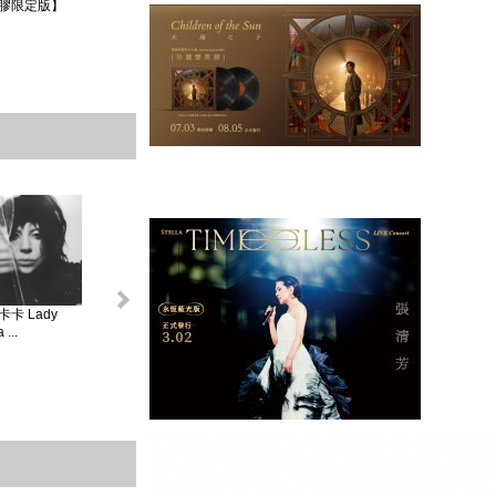
膠限定版】
卡 Lady
怪奇比莉 BILLIE
蘿兒 Lorde _ 聖女
莎賓娜卡本特
...
EIL...
V...
Sabrina ...