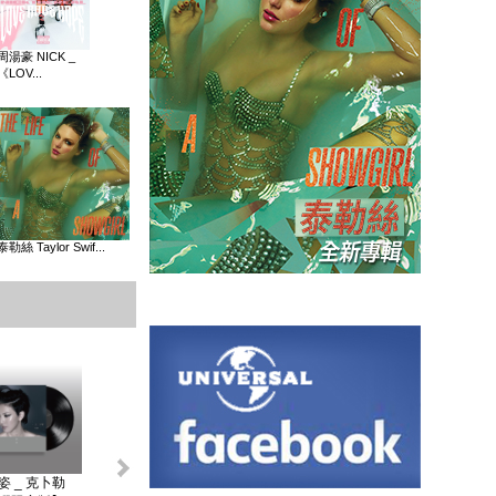
周湯豪 NICK _
《LOV...
泰勒絲 Taylor Swif...
姿 _ 克卜勒