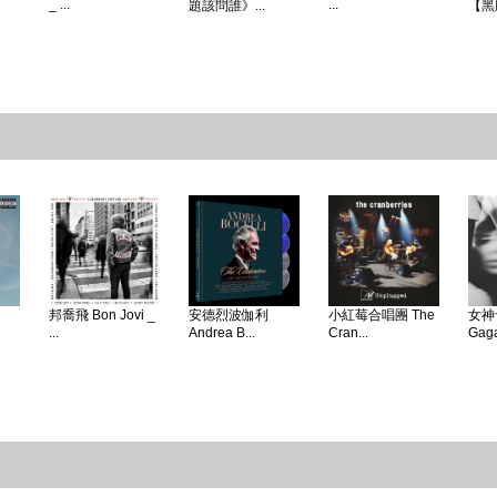
_ ...
...
題該問誰》...
【黑
邦喬飛 Bon Jovi _
安德烈波伽利
小紅莓合唱團 The
女神卡
...
Andrea B...
Cran...
Gaga 