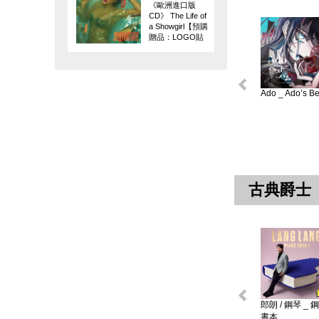
《歐洲進口版
CD》 The Life of
a Showgirl【預購
贈品：LOGO貼
紙】
Ado _ Ado’s Bes
古典爵士
郎朗 / 鋼琴 _ 
書本 ...