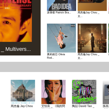
派偉俊 Patrick Bra...
周杰倫Jay Chou _
太...
Multivers...
奧莉維亞 Olivia
周杰倫Jay Chou _
Rod...
太...
周杰倫 Jay Chou
艾怡良 _ 《我的問
陶喆 David Tao _
孫燕