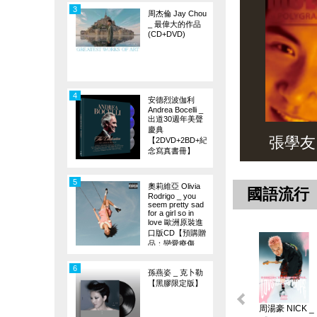
3
周杰倫 Jay Chou
_ 最偉大的作品
(CD+DVD)
4
安德烈波伽利
Andrea Bocelli _
出道30週年美聲
慶典
張學友 _ 
【2DVD+2BD+紀
念寫真書冊】
5
奧莉維亞 Olivia
國語流行
Rodrigo _ you
seem pretty sad
for a girl so in
love 歐洲原裝進
口版CD【預購贈
品：戀愛療傷
旗】
6
孫燕姿 _ 克卜勒
【黑膠限定版】
周湯豪 NICK _