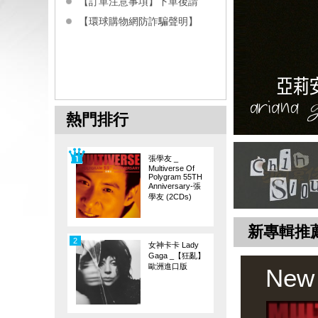
【訂單注意事項】下單後請
【環球購物網防詐騙聲明】
熱門排行
張學友 _
Multiverse Of
Polygram 55TH
Anniversary-張
學友 (2CDs)
新專輯推
2
女神卡卡 Lady
Gaga _【狂亂】
歐洲進口版
New