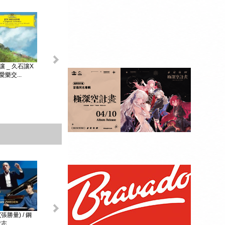
King & Prince _...
讓 _ 久石讓X
初音未來 _
MAGICAL ...
樂交...
贈品：SPECIAL
BOOK+視覺貼紙
10張SET+特典影
像DI...
張勝量) / 鋼
環球DG古典音樂
阿格麗希與朋友 _
戴安娜‧克瑞兒
志...
Diana Kr...
大師合輯 _ ...
阿格麗希與...