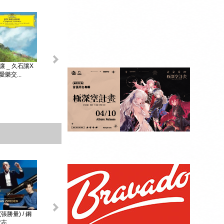
King & Prince _...
讓 _ 久石讓X
初音未來 _
MAGICAL ...
樂交...
贈品：SPECIAL
BOOK+視覺貼紙
10張SET+特典影
像DI...
張勝量) / 鋼
環球DG古典音樂
阿格麗希與朋友 _
戴安娜‧克瑞兒
志...
Diana Kr...
大師合輯 _ ...
阿格麗希與...