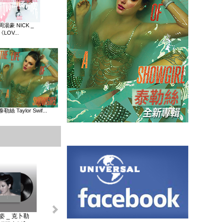
周湯豪 NICK _
《LOV...
泰勒絲 Taylor Swif...
姿 _ 克卜勒