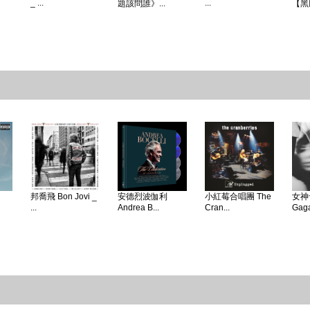
_ ...
...
題該問誰》...
【黑
邦喬飛 Bon Jovi _
安德烈波伽利
小紅莓合唱團 The
女神卡
...
Andrea B...
Cran...
Gaga 