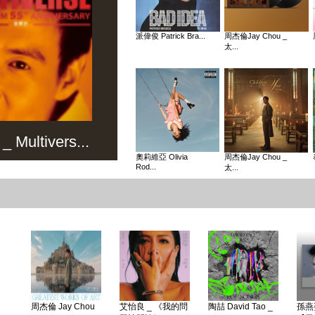
派偉俊 Patrick Bra...
周杰倫Jay Chou _
太...
Multivers...
奧莉維亞 Olivia
周杰倫Jay Chou _
Rod...
太...
周杰倫 Jay Chou
艾怡良 _ 《我的問
陶喆 David Tao _
孫燕