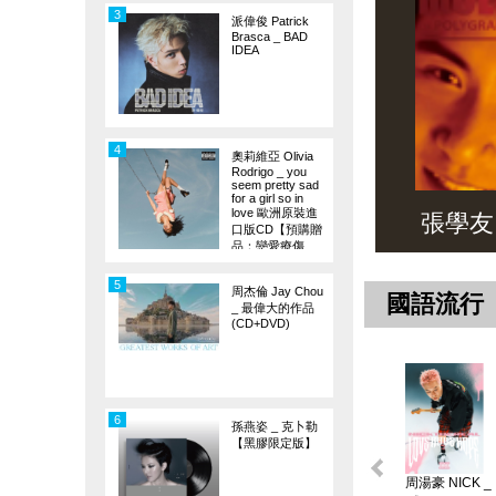
3
派偉俊 Patrick
Brasca _ BAD
IDEA
4
奧莉維亞 Olivia
Rodrigo _ you
seem pretty sad
for a girl so in
love 歐洲原裝進
張學友 _ 
口版CD【預購贈
品：戀愛療傷
旗】
5
周杰倫 Jay Chou
國語流行
_ 最偉大的作品
(CD+DVD)
6
孫燕姿 _ 克卜勒
【黑膠限定版】
周湯豪 NICK _