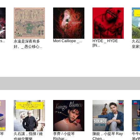
...
Mori Calliope _...
HYDE _ HYDE
永遠是深夜有多
久石
[IN...
好。_ 愚公移心...
皇家愛
鋼琴
久石讓，指揮 / 維
李齊 / 小提琴
陳銳，小提琴 Ray
牛牛(
Richar...
Chen...
也納交響樂...
琴•梵