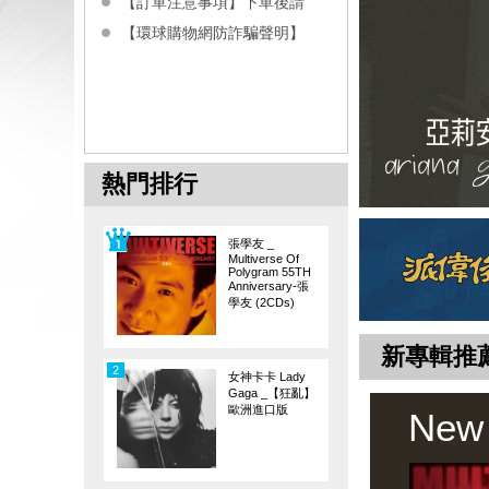
【訂單注意事項】下單後請
【環球購物網防詐騙聲明】
熱門排行
張學友 _
Multiverse Of
Polygram 55TH
Anniversary-張
學友 (2CDs)
新專輯推
2
女神卡卡 Lady
Gaga _【狂亂】
歐洲進口版
New