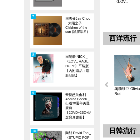
《LOV...
7
周杰倫Jay Chou
_ 太陽之子
Children of the
sun (黑膠唱片)
西洋流行
8
周湯豪 NICK _
《LOVE RAGE
HOPE》平裝版
【內附贈品：霧
膜貼紙】
奧莉維亞 Olivia
9
Rod...
安德烈波伽利
Andrea Bocelli _
出道30週年美聲
慶典
【2DVD+2BD+紀
念寫真書冊】
日韓流行
10
陶喆 David Tao _
《STUPID POP