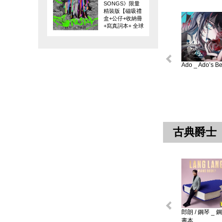
SONGS》限量
精裝版【磁吸禮
盒+公仔+收納冊
+寫真詞本+ 全球
限量編碼珍藏
卡】
Ado _ Ado’s Bes
古典爵士
郎朗 / 鋼琴 _ 
書本 ...