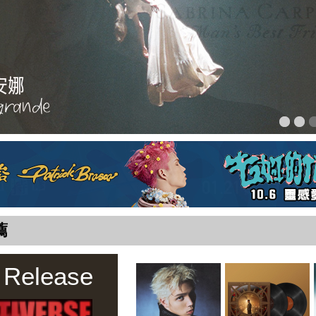
薦
 Release