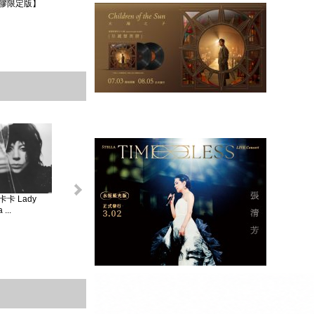
膠限定版】
卡 Lady
怪奇比莉 BILLIE
蘿兒 Lorde _ 聖女
莎賓娜卡本特
...
EIL...
V...
Sabrina ...