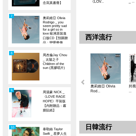
_ ...
《LOV...
念寫真書冊】
7
奧莉維亞 Olivia
Rodrigo _ you
seem pretty sad
for a girl so in
love 歐洲原裝進
西洋流行
口版CD【預購贈
品：戀愛療傷
旗】
8
周杰倫Jay Chou
_ 太陽之子
Children of the
sun (黑膠唱片)
奧莉維亞 Olivia
邦喬飛
9
Rod...
...
周湯豪 NICK _
《LOVE RAGE
HOPE》平裝版
【內附贈品：霧
膜貼紙】
日韓流行
10
泰勒絲 Taylor
Swift _ 星夢人生