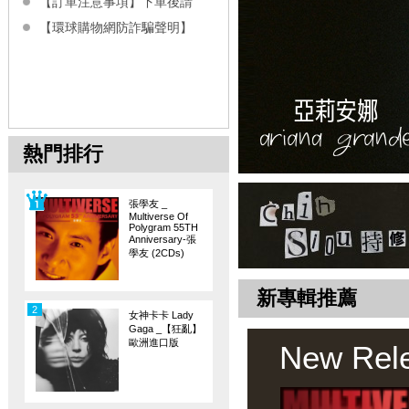
【訂單注意事項】下單後請
【環球購物網防詐騙聲明】
熱門排行
張學友 _
Multiverse Of
Polygram 55TH
Anniversary-張
學友 (2CDs)
新專輯推薦
2
女神卡卡 Lady
Gaga _【狂亂】
歐洲進口版
New Rel