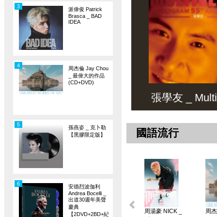
3
派偉俊 Patrick
Brasca _ BAD
IDEA
4
周杰倫 Jay Chou
_ 最偉大的作品
(CD+DVD)
張學友 _ Multiv
5
孫燕姿 _ 克卜勒
國語流行
【黑膠限定版】
6
安德烈波伽利
Andrea Bocelli _
出道30週年美聲
慶典
周湯豪 NICK _
周杰倫
【2DVD+2BD+紀