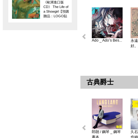
《歐洲進口版
CD》 The Life of
a Showgirl【預購
贈品：LOGO貼
紙】
Ado _ Ado’s Bes...
永遠
好。
古典爵士
郎朗 / 鋼琴 _ 鋼琴
久石
書本 ...
也納