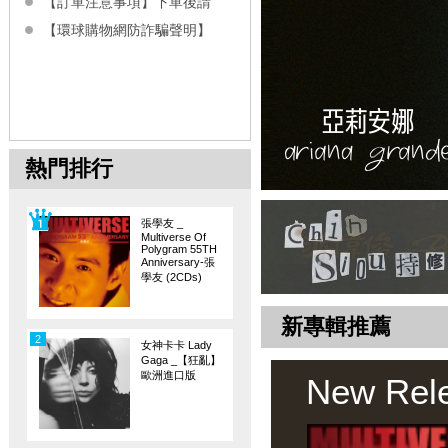
【訂單注意事項】下單後請
【環球購物網防詐騙聲明】
熱門排行
張學友 _
Multiverse Of
Polygram 55TH
Anniversary-張
學友 (2CDs)
新專輯推薦
2
女神卡卡 Lady
Gaga _【狂亂】
歐洲進口版
New Rel