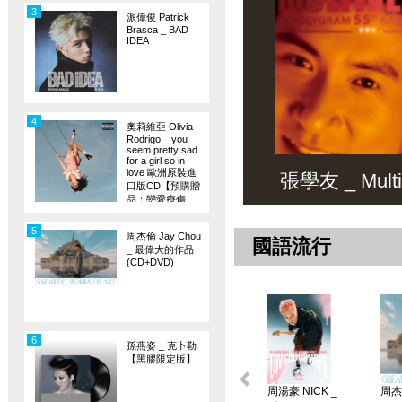
3
派偉俊 Patrick
Brasca _ BAD
IDEA
4
奧莉維亞 Olivia
Rodrigo _ you
seem pretty sad
for a girl so in
love 歐洲原裝進
張學友 _ Multiv
口版CD【預購贈
品：戀愛療傷
旗】
5
周杰倫 Jay Chou
國語流行
_ 最偉大的作品
(CD+DVD)
6
孫燕姿 _ 克卜勒
【黑膠限定版】
周湯豪 NICK _
周杰倫