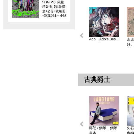
SONGS》限量
精裝版【磁吸禮
盒+公仔+收納冊
+寫真詞本+ 全球
限量編碼珍藏
卡】
Ado _ Ado’s Bes...
永遠
好。
古典爵士
郎朗 / 鋼琴 _ 鋼琴
久石
書本 ...
也納