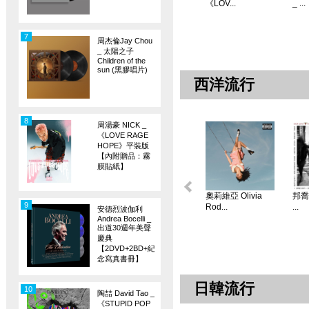
_ ...
《LOV...
7
周杰倫Jay Chou
_ 太陽之子
Children of the
sun (黑膠唱片)
西洋流行
8
周湯豪 NICK _
《LOVE RAGE
HOPE》平裝版
【內附贈品：霧
膜貼紙】
奧莉維亞 Olivia
邦喬飛
9
Rod...
...
安德烈波伽利
Andrea Bocelli _
出道30週年美聲
慶典
【2DVD+2BD+紀
念寫真書冊】
日韓流行
10
陶喆 David Tao _
《STUPID POP