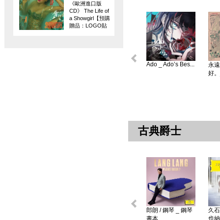
《歐洲進口版
CD》 The Life of
a Showgirl【預購
贈品：LOGO貼
紙】
Ado _ Ado’s Bes...
永遠
好。
古典爵士
郎朗 / 鋼琴 _ 鋼琴
久石
書本 ...
也納