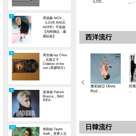
_ ...
《LOV...
7
周湯豪 NICK _
《LOVE RAGE
HOPE》平裝版
【內附贈品：霧
西洋流行
膜貼紙】
8
周杰倫Jay Chou
_ 太陽之子
Children of the
sun (黑膠唱片)
奧莉維亞 Olivia
邦喬飛
9
Rod...
...
派偉俊 Patrick
Brasca _ BAD
IDEA
日韓流行
10
泰勒絲 Taylor
Swift _ 星夢人生