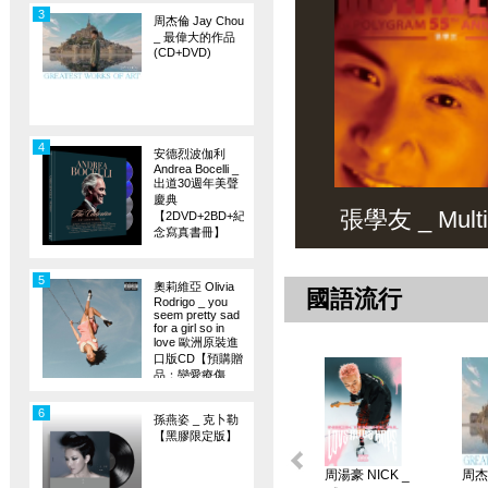
3
周杰倫 Jay Chou
_ 最偉大的作品
(CD+DVD)
4
安德烈波伽利
Andrea Bocelli _
出道30週年美聲
慶典
張學友 _ Multiv
【2DVD+2BD+紀
念寫真書冊】
5
奧莉維亞 Olivia
國語流行
Rodrigo _ you
seem pretty sad
for a girl so in
love 歐洲原裝進
口版CD【預購贈
品：戀愛療傷
旗】
6
孫燕姿 _ 克卜勒
【黑膠限定版】
周湯豪 NICK _
周杰倫