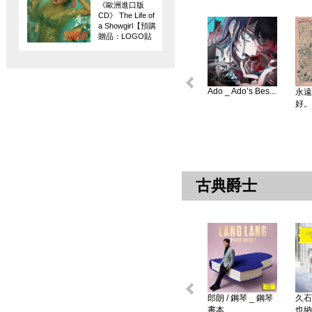
《歐洲進口版
CD》 The Life of
a Showgirl【預購
贈品：LOGO貼
紙】
Ado _ Ado’s Bes...
永遠
好。
古典爵士
郎朗 / 鋼琴 _ 鋼琴
久石
書本 ...
也納