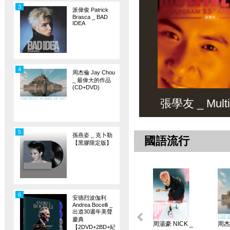
3
派偉俊 Patrick
Brasca _ BAD
IDEA
4
周杰倫 Jay Chou
_ 最偉大的作品
(CD+DVD)
張學友 _ Multiv
5
孫燕姿 _ 克卜勒
國語流行
【黑膠限定版】
6
安德烈波伽利
Andrea Bocelli _
出道30週年美聲
慶典
周湯豪 NICK _
周杰倫
【2DVD+2BD+紀