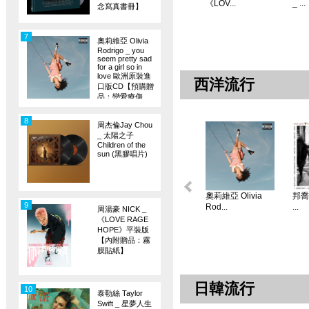
_ ...
《LOV...
念寫真書冊】
7
奧莉維亞 Olivia
Rodrigo _ you
seem pretty sad
for a girl so in
love 歐洲原裝進
西洋流行
口版CD【預購贈
品：戀愛療傷
旗】
8
周杰倫Jay Chou
_ 太陽之子
Children of the
sun (黑膠唱片)
奧莉維亞 Olivia
邦喬飛
9
Rod...
...
周湯豪 NICK _
《LOVE RAGE
HOPE》平裝版
【內附贈品：霧
膜貼紙】
日韓流行
10
泰勒絲 Taylor
Swift _ 星夢人生