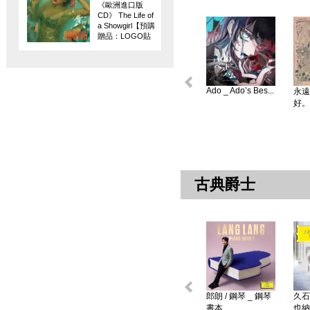
《歐洲進口版
CD》 The Life of
a Showgirl【預購
贈品：LOGO貼
紙】
Ado _ Ado’s Bes...
永遠
好。
古典爵士
郎朗 / 鋼琴 _ 鋼琴
久石
書本 ...
也納