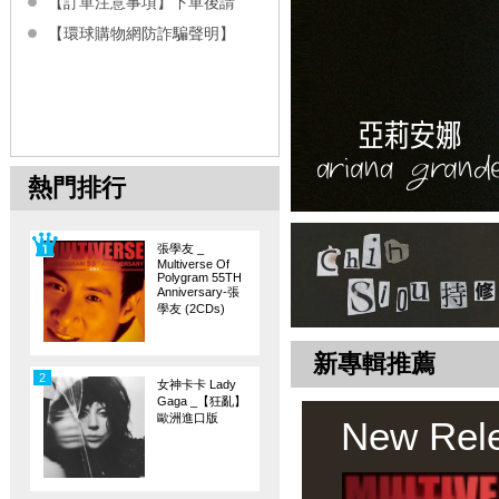
【訂單注意事項】下單後請
【環球購物網防詐騙聲明】
熱門排行
張學友 _
Multiverse Of
Polygram 55TH
Anniversary-張
學友 (2CDs)
新專輯推薦
2
女神卡卡 Lady
Gaga _【狂亂】
歐洲進口版
New Rel