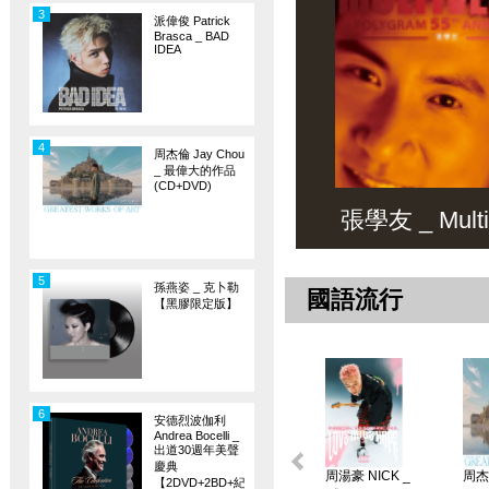
3
派偉俊 Patrick
Brasca _ BAD
IDEA
4
周杰倫 Jay Chou
_ 最偉大的作品
(CD+DVD)
張學友 _ Multiv
5
孫燕姿 _ 克卜勒
國語流行
【黑膠限定版】
6
安德烈波伽利
Andrea Bocelli _
出道30週年美聲
慶典
周湯豪 NICK _
周杰倫
【2DVD+2BD+紀