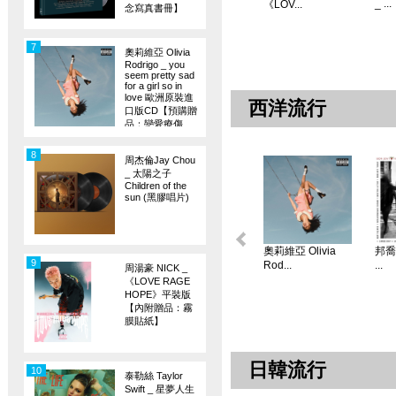
_ ...
《LOV...
念寫真書冊】
7
奧莉維亞 Olivia
Rodrigo _ you
seem pretty sad
for a girl so in
love 歐洲原裝進
西洋流行
口版CD【預購贈
品：戀愛療傷
旗】
8
周杰倫Jay Chou
_ 太陽之子
Children of the
sun (黑膠唱片)
奧莉維亞 Olivia
邦喬飛
9
Rod...
...
周湯豪 NICK _
《LOVE RAGE
HOPE》平裝版
【內附贈品：霧
膜貼紙】
日韓流行
10
泰勒絲 Taylor
Swift _ 星夢人生