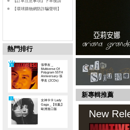
【訂單注意事項】下單後請
【環球購物網防詐騙聲明】
熱門排行
張學友 _
Multiverse Of
Polygram 55TH
Anniversary-張
學友 (2CDs)
新專輯推薦
2
女神卡卡 Lady
Gaga _【狂亂】
歐洲進口版
New Rel