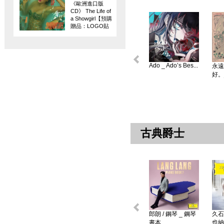
《歐洲進口版
CD》 The Life of
a Showgirl【預購
贈品：LOGO貼
紙】
Ado _ Ado’s Bes...
永遠
好。
古典爵士
郎朗 / 鋼琴 _ 鋼琴
久石
書本 ...
也納