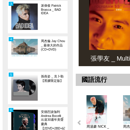
3
派偉俊 Patrick
Brasca _ BAD
IDEA
4
周杰倫 Jay Chou
_ 最偉大的作品
(CD+DVD)
張學友 _ Multiv
5
孫燕姿 _ 克卜勒
國語流行
【黑膠限定版】
6
安德烈波伽利
Andrea Bocelli _
出道30週年美聲
慶典
周湯豪 NICK _
周杰倫
【2DVD+2BD+紀