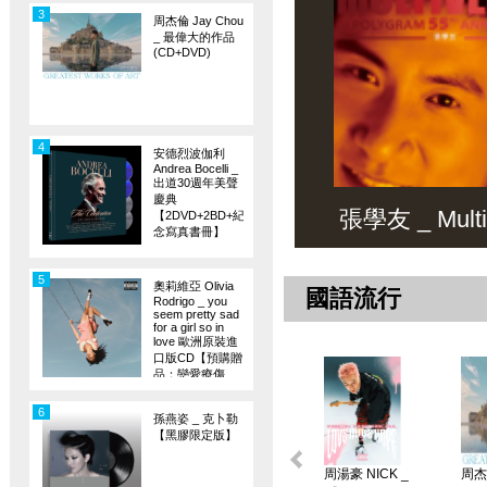
3
周杰倫 Jay Chou
_ 最偉大的作品
(CD+DVD)
4
安德烈波伽利
Andrea Bocelli _
出道30週年美聲
慶典
張學友 _ Multiv
【2DVD+2BD+紀
念寫真書冊】
5
奧莉維亞 Olivia
國語流行
Rodrigo _ you
seem pretty sad
for a girl so in
love 歐洲原裝進
口版CD【預購贈
品：戀愛療傷
旗】
6
孫燕姿 _ 克卜勒
【黑膠限定版】
周湯豪 NICK _
周杰倫