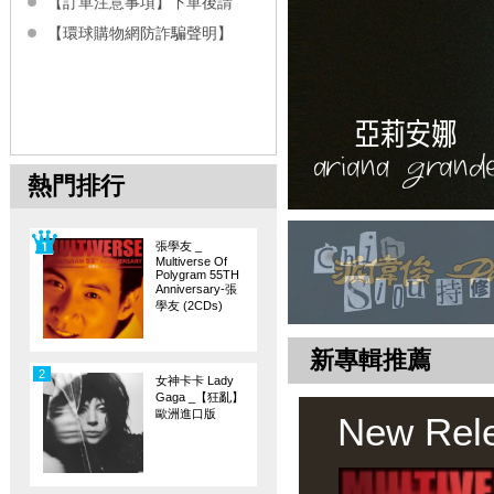
【訂單注意事項】下單後請
【環球購物網防詐騙聲明】
熱門排行
張學友 _
Multiverse Of
Polygram 55TH
Anniversary-張
學友 (2CDs)
新專輯推薦
2
女神卡卡 Lady
Gaga _【狂亂】
歐洲進口版
New Rel