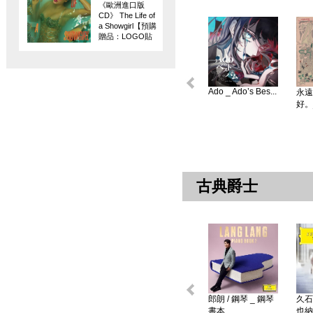
《歐洲進口版
CD》 The Life of
a Showgirl【預購
贈品：LOGO貼
紙】
Ado _ Ado’s Bes...
永遠
好。
古典爵士
郎朗 / 鋼琴 _ 鋼琴
久石
書本 ...
也納