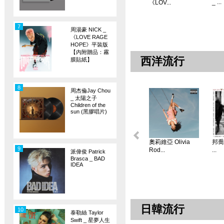
_ ...
《LOV...
7
周湯豪 NICK _
《LOVE RAGE
HOPE》平裝版
【內附贈品：霧
西洋流行
膜貼紙】
8
周杰倫Jay Chou
_ 太陽之子
Children of the
sun (黑膠唱片)
奧莉維亞 Olivia
邦喬飛
9
Rod...
...
派偉俊 Patrick
Brasca _ BAD
IDEA
日韓流行
10
泰勒絲 Taylor
Swift _ 星夢人生