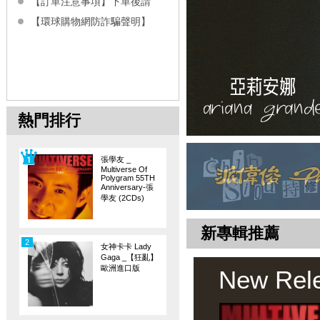
【訂單注意事項】下單後請
【環球購物網防詐騙聲明】
熱門排行
張學友 _
Multiverse Of
Polygram 55TH
Anniversary-張
學友 (2CDs)
新專輯推薦
2
女神卡卡 Lady
Gaga _【狂亂】
歐洲進口版
New Rel