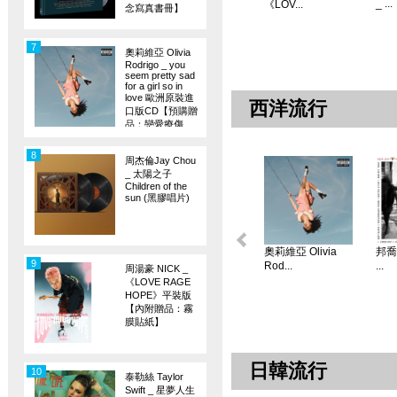
_ ...
《LOV...
念寫真書冊】
7
奧莉維亞 Olivia
Rodrigo _ you
seem pretty sad
for a girl so in
love 歐洲原裝進
西洋流行
口版CD【預購贈
品：戀愛療傷
旗】
8
周杰倫Jay Chou
_ 太陽之子
Children of the
sun (黑膠唱片)
奧莉維亞 Olivia
邦喬飛
9
Rod...
...
周湯豪 NICK _
《LOVE RAGE
HOPE》平裝版
【內附贈品：霧
膜貼紙】
日韓流行
10
泰勒絲 Taylor
Swift _ 星夢人生