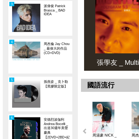
3
派偉俊 Patrick
Brasca _ BAD
IDEA
4
周杰倫 Jay Chou
_ 最偉大的作品
(CD+DVD)
張學友 _ Multiv
5
孫燕姿 _ 克卜勒
國語流行
【黑膠限定版】
6
安德烈波伽利
Andrea Bocelli _
出道30週年美聲
慶典
周湯豪 NICK _
周杰倫
【2DVD+2BD+紀