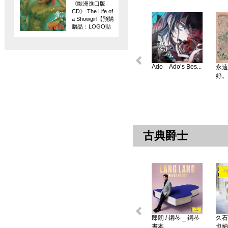
《歐洲進口版
CD》 The Life of
a Showgirl【預購
贈品：LOGO貼
紙】
Ado _ Ado’s Bes...
永遠
好。
古典爵士
郎朗 / 鋼琴 _ 鋼琴
久石
書本 ...
也納