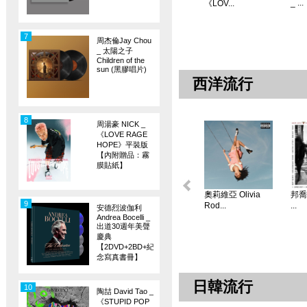
_ ...
《LOV...
7
周杰倫Jay Chou
_ 太陽之子
Children of the
sun (黑膠唱片)
西洋流行
8
周湯豪 NICK _
《LOVE RAGE
HOPE》平裝版
【內附贈品：霧
膜貼紙】
奧莉維亞 Olivia
邦喬飛
9
Rod...
...
安德烈波伽利
Andrea Bocelli _
出道30週年美聲
慶典
【2DVD+2BD+紀
念寫真書冊】
日韓流行
10
陶喆 David Tao _
《STUPID POP