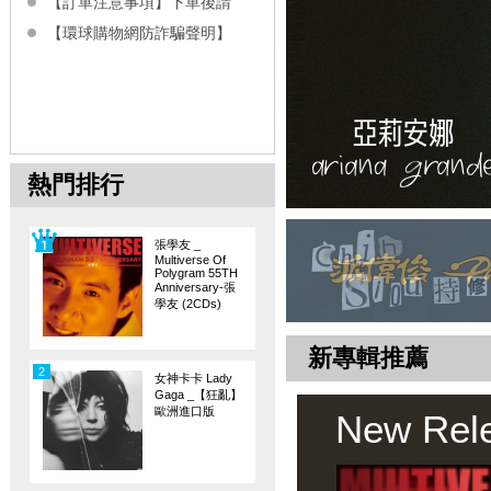
【訂單注意事項】下單後請
【環球購物網防詐騙聲明】
熱門排行
張學友 _
Multiverse Of
Polygram 55TH
Anniversary-張
學友 (2CDs)
新專輯推薦
2
女神卡卡 Lady
Gaga _【狂亂】
歐洲進口版
New Rel