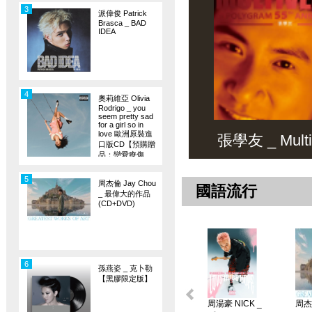
3
派偉俊 Patrick
Brasca _ BAD
IDEA
4
奧莉維亞 Olivia
Rodrigo _ you
seem pretty sad
for a girl so in
love 歐洲原裝進
張學友 _ Multiv
口版CD【預購贈
品：戀愛療傷
旗】
5
周杰倫 Jay Chou
國語流行
_ 最偉大的作品
(CD+DVD)
6
孫燕姿 _ 克卜勒
【黑膠限定版】
周湯豪 NICK _
周杰倫