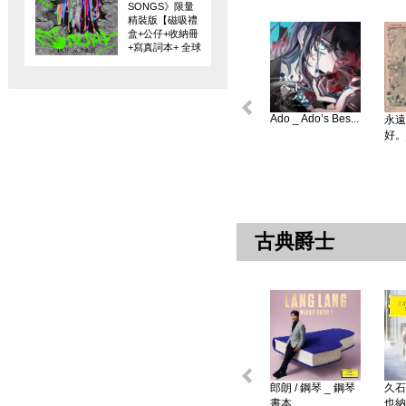
SONGS》限量
精裝版【磁吸禮
盒+公仔+收納冊
+寫真詞本+ 全球
限量編碼珍藏
卡】
Ado _ Ado’s Bes...
永遠
好。
古典爵士
郎朗 / 鋼琴 _ 鋼琴
久石
書本 ...
也納