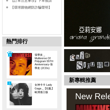
【訂單注意事項】下單後請
【環球購物網防詐騙聲明】
熱門排行
張學友 _
Multiverse Of
Polygram 55TH
Anniversary-張
學友 (2CDs)
新專輯推薦
2
女神卡卡 Lady
Gaga _【狂亂】
歐洲進口版
New Rel