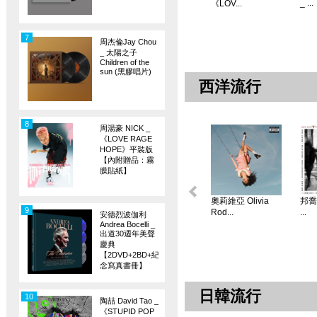
_ ...
《LOV...
7
周杰倫Jay Chou
_ 太陽之子
Children of the
sun (黑膠唱片)
西洋流行
8
周湯豪 NICK _
《LOVE RAGE
HOPE》平裝版
【內附贈品：霧
膜貼紙】
奧莉維亞 Olivia
邦喬飛
9
Rod...
...
安德烈波伽利
Andrea Bocelli _
出道30週年美聲
慶典
【2DVD+2BD+紀
念寫真書冊】
日韓流行
10
陶喆 David Tao _
《STUPID POP