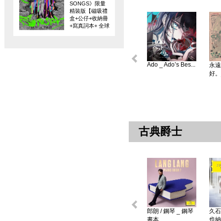
SONGS》限量
精裝版【磁吸禮
盒+公仔+收納冊
+寫真詞本+ 全球
限量編碼珍藏
卡】
Ado _ Ado’s Bes...
永遠
好。
古典爵士
郎朗 / 鋼琴 _ 鋼琴
久石
書本 ...
也納