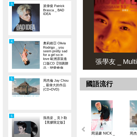
3
派偉俊 Patrick
Brasca _ BAD
IDEA
4
奧莉維亞 Olivia
Rodrigo _ you
seem pretty sad
for a girl so in
love 歐洲原裝進
張學友 _ Multiv
口版CD【預購贈
品：戀愛療傷
旗】
5
周杰倫 Jay Chou
國語流行
_ 最偉大的作品
(CD+DVD)
6
孫燕姿 _ 克卜勒
【黑膠限定版】
周湯豪 NICK _
周杰倫