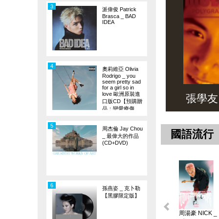
3
派偉俊 Patrick
Brasca _ BAD
IDEA
4
奧莉維亞 Olivia
Rodrigo _ you
seem pretty sad
for a girl so in
love 歐洲原裝進
張學友 _ 
口版CD【預購贈
品：戀愛療傷
旗】
5
周杰倫 Jay Chou
國語流行
_ 最偉大的作品
(CD+DVD)
6
孫燕姿 _ 克卜勒
【黑膠限定版】
周湯豪 NICK _