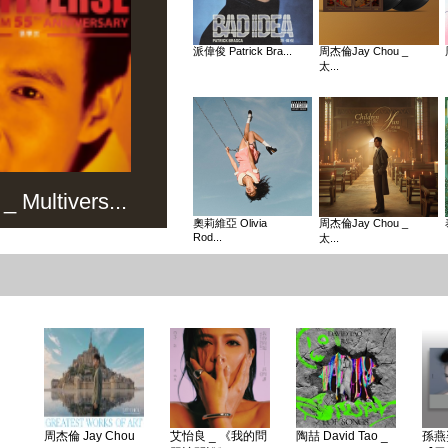
派偉俊 Patrick Bra...
周杰倫Jay Chou _
太...
Multivers...
奧莉維亞 Olivia
周杰倫Jay Chou _
Rod...
太...
周杰倫 Jay Chou
艾怡良 _ 《我的問
陶喆 David Tao _
孫燕