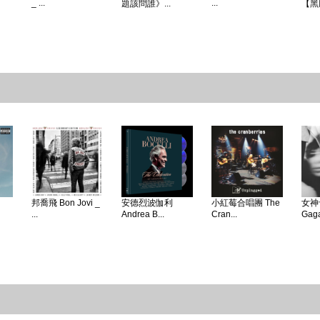
_ ...
...
題該問誰》...
【黑
邦喬飛 Bon Jovi _
安德烈波伽利
小紅莓合唱團 The
女神卡
...
Andrea B...
Cran...
Gaga 