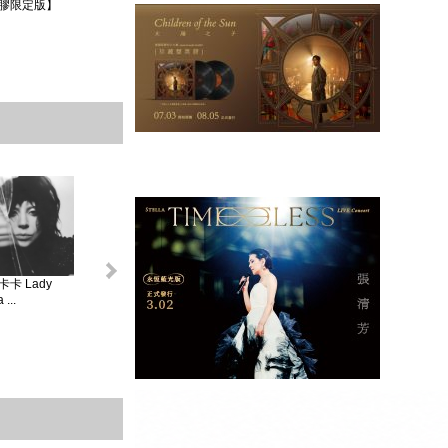
膠限定版】
卡 Lady
怪奇比莉 BILLIE
蘿兒 Lorde _ 聖女
莎賓娜卡本特
...
EIL...
V...
Sabrina ...