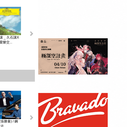
King & Prince _...
讓 _ 久石讓X
初音未來 _
MAGICAL ...
樂交...
贈品：SPECIAL
BOOK+視覺貼紙
10張SET+特典影
像DI...
張勝量) / 鋼
環球DG古典音樂
阿格麗希與朋友 _
戴安娜‧克瑞兒
志...
Diana Kr...
大師合輯 _ ...
阿格麗希與...