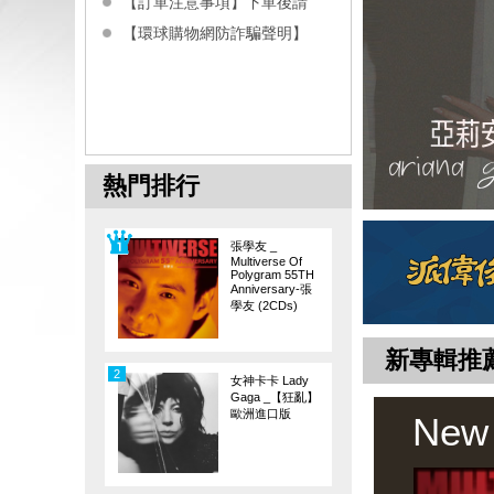
【訂單注意事項】下單後請
【環球購物網防詐騙聲明】
熱門排行
張學友 _
Multiverse Of
Polygram 55TH
Anniversary-張
學友 (2CDs)
新專輯推
2
女神卡卡 Lady
Gaga _【狂亂】
歐洲進口版
New