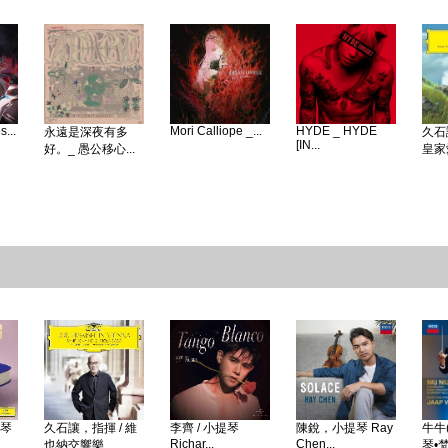
...
Mori Calliope _...
HYDE _ HYDE
永遠是深夜有多
久石
[IN...
好。_ 愚公移心...
皇家愛
鋼琴
久石讓，指揮 / 維
李齊 / 小提琴
陳銳，小提琴 Ray
牛牛(
Richar...
Chen...
也納交響樂...
琴•梵