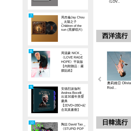
《LOV...
7
周杰倫Jay Chou
_ 太陽之子
Children of the
sun (黑膠唱片)
西洋流行
8
周湯豪 NICK _
《LOVE RAGE
HOPE》平裝版
【內附贈品：霧
膜貼紙】
奧莉維亞 Olivia
9
Rod...
安德烈波伽利
Andrea Bocelli _
出道30週年美聲
慶典
【2DVD+2BD+紀
念寫真書冊】
日韓流行
10
陶喆 David Tao _
《STUPID POP