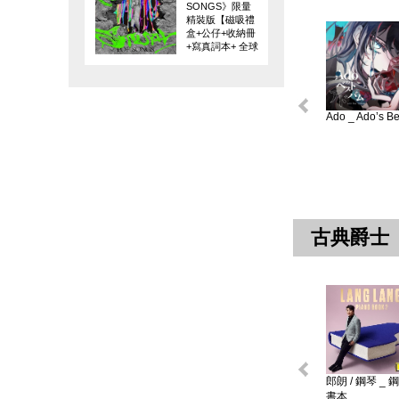
SONGS》限量
精裝版【磁吸禮
盒+公仔+收納冊
+寫真詞本+ 全球
限量編碼珍藏
卡】
Ado _ Ado’s Bes
古典爵士
郎朗 / 鋼琴 _ 
書本 ...