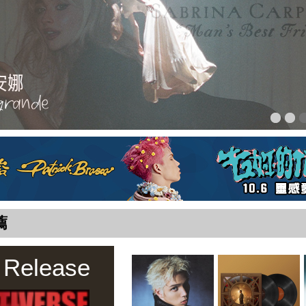
薦
 Release