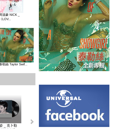
周湯豪 NICK _
《LOV...
泰勒絲 Taylor Swif...
姿 _ 克卜勒