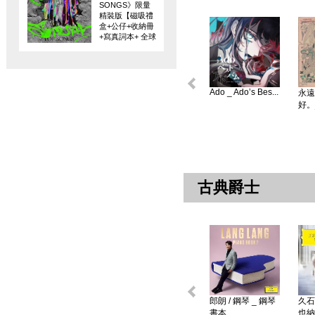
SONGS》限量
精裝版【磁吸禮
盒+公仔+收納冊
+寫真詞本+ 全球
限量編碼珍藏
卡】
Ado _ Ado’s Bes...
永遠
好。
古典爵士
郎朗 / 鋼琴 _ 鋼琴
久石
書本 ...
也納