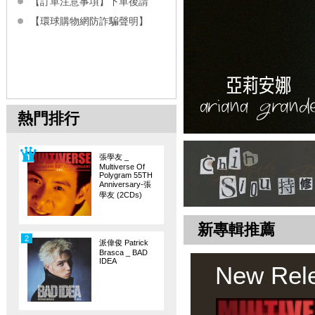
【訂單注意事項】下單後請
【環球購物網防詐騙聲明】
熱門排行
張學友 _
Multiverse Of
Polygram 55TH
Anniversary-張
學友 (2CDs)
新專輯推薦
2
派偉俊 Patrick
Brasca _ BAD
IDEA
New Rel