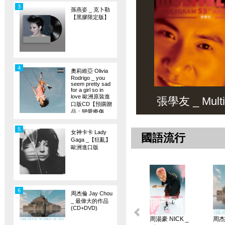
3
孫燕姿 _ 克卜勒
【黑膠限定版】
4
奧莉維亞 Olivia
Rodrigo _ you
seem pretty sad
for a girl so in
love 歐洲原裝進
張學友 _ Multiv
口版CD【預購贈
品：戀愛療傷
旗】
5
女神卡卡 Lady
國語流行
Gaga _【狂亂】
歐洲進口版
6
周杰倫 Jay Chou
_ 最偉大的作品
(CD+DVD)
周湯豪 NICK _
周杰倫