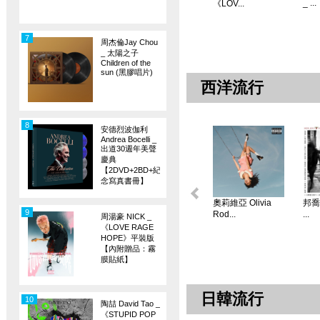
_ ...
《LOV...
7
周杰倫Jay Chou
_ 太陽之子
Children of the
sun (黑膠唱片)
西洋流行
8
安德烈波伽利
Andrea Bocelli _
出道30週年美聲
慶典
【2DVD+2BD+紀
念寫真書冊】
奧莉維亞 Olivia
邦喬飛
9
Rod...
...
周湯豪 NICK _
《LOVE RAGE
HOPE》平裝版
【內附贈品：霧
膜貼紙】
日韓流行
10
陶喆 David Tao _
《STUPID POP