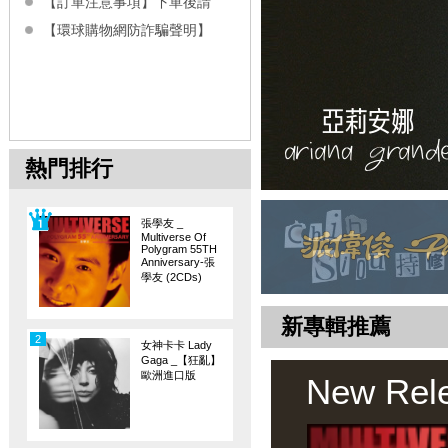
【訂單注意事項】下單後請
【環球購物網防詐騙聲明】
熱門排行
張學友 _
Multiverse Of
Polygram 55TH
Anniversary-張
學友 (2CDs)
新專輯推薦
2
女神卡卡 Lady
Gaga _【狂亂】
歐洲進口版
New Rel