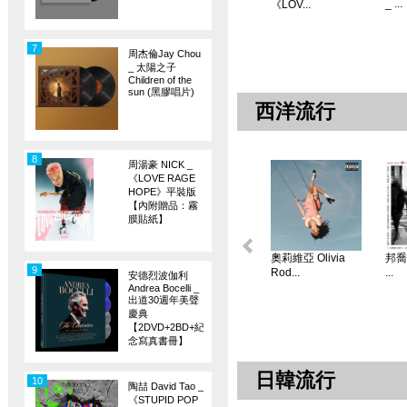
_ ...
《LOV...
7
周杰倫Jay Chou
_ 太陽之子
Children of the
sun (黑膠唱片)
西洋流行
8
周湯豪 NICK _
《LOVE RAGE
HOPE》平裝版
【內附贈品：霧
膜貼紙】
奧莉維亞 Olivia
邦喬飛
9
Rod...
...
安德烈波伽利
Andrea Bocelli _
出道30週年美聲
慶典
【2DVD+2BD+紀
念寫真書冊】
日韓流行
10
陶喆 David Tao _
《STUPID POP