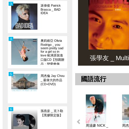
3
派偉俊 Patrick
Brasca _ BAD
IDEA
4
奧莉維亞 Olivia
Rodrigo _ you
seem pretty sad
for a girl so in
love 歐洲原裝進
張學友 _ Multiv
口版CD【預購贈
品：戀愛療傷
旗】
5
周杰倫 Jay Chou
國語流行
_ 最偉大的作品
(CD+DVD)
6
孫燕姿 _ 克卜勒
【黑膠限定版】
周湯豪 NICK _
周杰倫