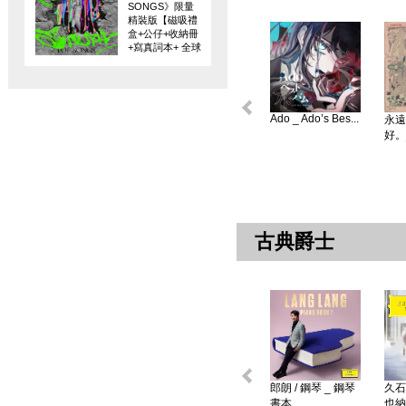
SONGS》限量
精裝版【磁吸禮
盒+公仔+收納冊
+寫真詞本+ 全球
限量編碼珍藏
卡】
Ado _ Ado’s Bes...
永遠
好。
古典爵士
郎朗 / 鋼琴 _ 鋼琴
久石
書本 ...
也納