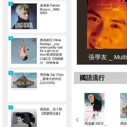
3
派偉俊 Patrick
Brasca _ BAD
IDEA
4
奧莉維亞 Olivia
Rodrigo _ you
seem pretty sad
for a girl so in
love 歐洲原裝進
張學友 _ Multiv
口版CD【預購贈
品：戀愛療傷
旗】
5
周杰倫 Jay Chou
國語流行
_ 最偉大的作品
(CD+DVD)
6
孫燕姿 _ 克卜勒
【黑膠限定版】
周湯豪 NICK _
周杰倫