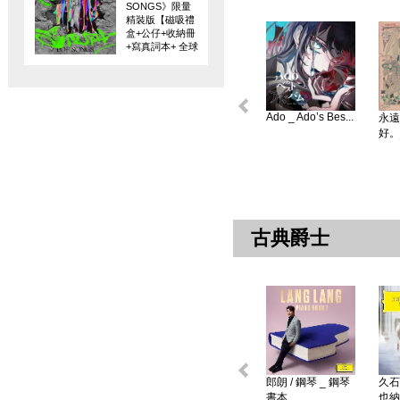
SONGS》限量
精裝版【磁吸禮
盒+公仔+收納冊
+寫真詞本+ 全球
限量編碼珍藏
卡】
Ado _ Ado’s Bes...
永遠
好。
古典爵士
郎朗 / 鋼琴 _ 鋼琴
久石
書本 ...
也納