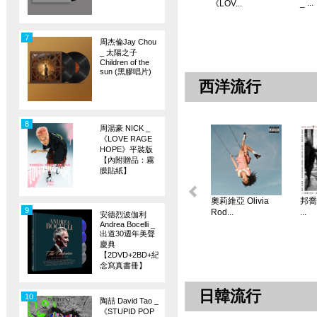
_ ...
《LOV...
7
周杰倫Jay Chou
_ 太陽之子
Children of the
sun (黑膠唱片)
西洋流行
8
周湯豪 NICK _
《LOVE RAGE
HOPE》平裝版
【內附贈品：霧
膜貼紙】
奧莉維亞 Olivia
邦喬飛
9
Rod...
...
安德烈波伽利
Andrea Bocelli _
出道30週年美聲
慶典
【2DVD+2BD+紀
念寫真書冊】
日韓流行
10
陶喆 David Tao _
《STUPID POP