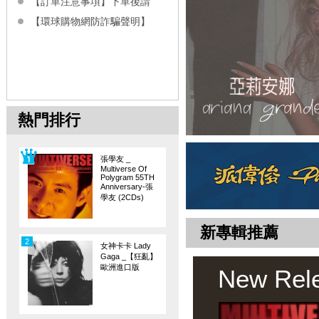
【訂單注意事項】下單後請
【環球購物網防詐騙聲明】
熱門排行
張學友 _
Multiverse Of
Polygram 55TH
Anniversary-張
學友 (2CDs)
新專輯推薦
2
女神卡卡 Lady
Gaga _【狂亂】
歐洲進口版
New Rel