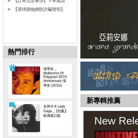
【訂單注意事項】下單後請
【環球購物網防詐騙聲明】
熱門排行
張學友 _
Multiverse Of
Polygram 55TH
Anniversary-張
學友 (2CDs)
新專輯推薦
2
女神卡卡 Lady
Gaga _【狂亂】
歐洲進口版
New Rel