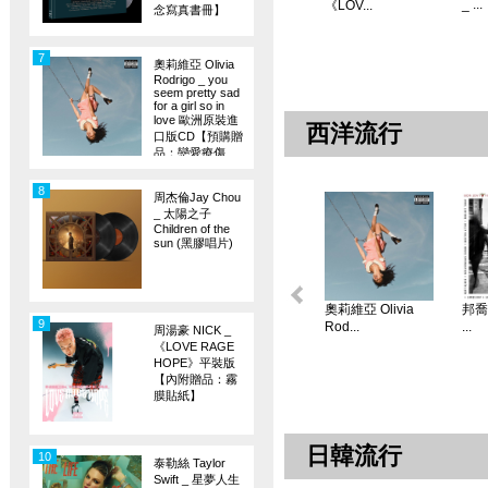
_ ...
《LOV...
念寫真書冊】
7
奧莉維亞 Olivia
Rodrigo _ you
seem pretty sad
for a girl so in
love 歐洲原裝進
西洋流行
口版CD【預購贈
品：戀愛療傷
旗】
8
周杰倫Jay Chou
_ 太陽之子
Children of the
sun (黑膠唱片)
奧莉維亞 Olivia
邦喬飛
9
Rod...
...
周湯豪 NICK _
《LOVE RAGE
HOPE》平裝版
【內附贈品：霧
膜貼紙】
日韓流行
10
泰勒絲 Taylor
Swift _ 星夢人生