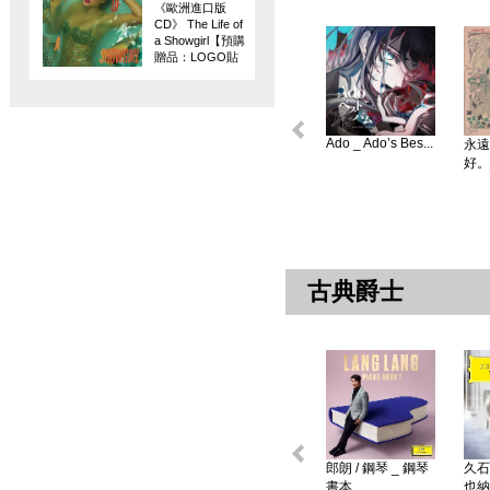
《歐洲進口版
CD》 The Life of
a Showgirl【預購
贈品：LOGO貼
紙】
Ado _ Ado’s Bes...
永遠
好。
古典爵士
郎朗 / 鋼琴 _ 鋼琴
久石
書本 ...
也納