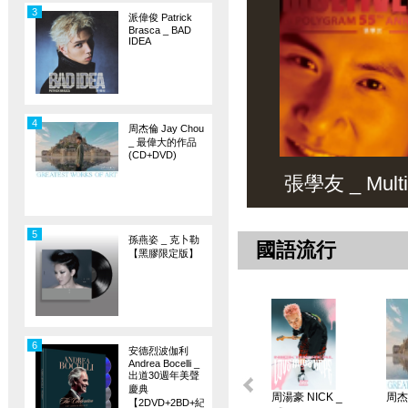
3
派偉俊 Patrick
Brasca _ BAD
IDEA
4
周杰倫 Jay Chou
_ 最偉大的作品
(CD+DVD)
張學友 _ Multiv
5
孫燕姿 _ 克卜勒
國語流行
【黑膠限定版】
6
安德烈波伽利
Andrea Bocelli _
出道30週年美聲
慶典
周湯豪 NICK _
周杰倫
【2DVD+2BD+紀