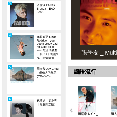
3
派偉俊 Patrick
Brasca _ BAD
IDEA
4
奧莉維亞 Olivia
Rodrigo _ you
seem pretty sad
for a girl so in
love 歐洲原裝進
張學友 _ Multiv
口版CD【預購贈
品：戀愛療傷
旗】
5
周杰倫 Jay Chou
國語流行
_ 最偉大的作品
(CD+DVD)
6
孫燕姿 _ 克卜勒
【黑膠限定版】
周湯豪 NICK _
周杰倫