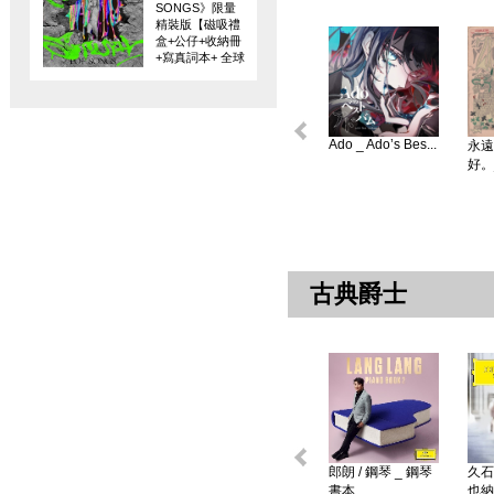
SONGS》限量
精裝版【磁吸禮
盒+公仔+收納冊
+寫真詞本+ 全球
限量編碼珍藏
卡】
Ado _ Ado’s Bes...
永遠
好。
古典爵士
郎朗 / 鋼琴 _ 鋼琴
久石
書本 ...
也納