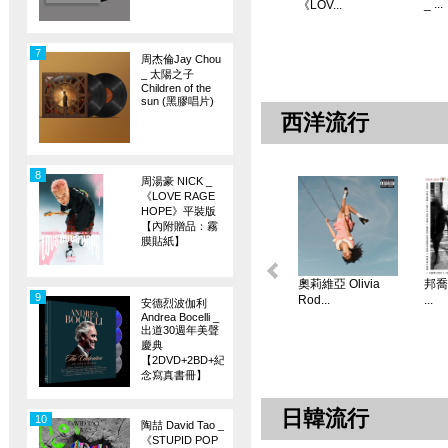
_ ...
《LOV...
7
周杰倫Jay Chou
_ 太陽之子
Children of the
sun (黑膠唱片)
西洋流行
8
周湯豪 NICK _
《LOVE RAGE
HOPE》平裝版
【內附贈品：霧
膜貼紙】
奧莉維亞 Olivia
邦喬飛
9
Rod...
...
安德烈波伽利
Andrea Bocelli _
出道30週年美聲
慶典
【2DVD+2BD+紀
念寫真書冊】
日韓流行
10
陶喆 David Tao _
《STUPID POP