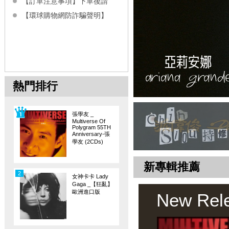
【訂單注意事項】下單後請
【環球購物網防詐騙聲明】
熱門排行
張學友 _
Multiverse Of
Polygram 55TH
Anniversary-張
學友 (2CDs)
新專輯推薦
2
女神卡卡 Lady
Gaga _【狂亂】
歐洲進口版
New Rel