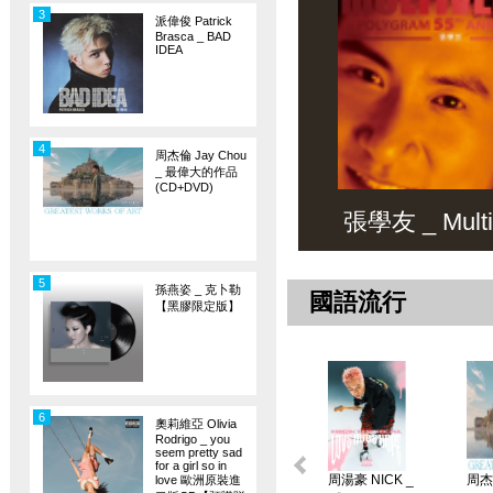
3
派偉俊 Patrick
Brasca _ BAD
IDEA
4
周杰倫 Jay Chou
_ 最偉大的作品
(CD+DVD)
張學友 _ Multiv
5
孫燕姿 _ 克卜勒
國語流行
【黑膠限定版】
6
奧莉維亞 Olivia
Rodrigo _ you
seem pretty sad
for a girl so in
周湯豪 NICK _
周杰倫
love 歐洲原裝進