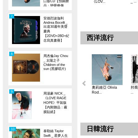
口版CD【預購贈
_ ...
《LOV...
品：戀愛療傷
旗】
7
安德烈波伽利
Andrea Bocelli _
出道30週年美聲
慶典
【2DVD+2BD+紀
西洋流行
念寫真書冊】
8
周杰倫Jay Chou
_ 太陽之子
Children of the
sun (黑膠唱片)
奧莉維亞 Olivia
邦喬飛
9
Rod...
...
周湯豪 NICK _
《LOVE RAGE
HOPE》平裝版
【內附贈品：霧
膜貼紙】
日韓流行
10
泰勒絲 Taylor
Swift _ 星夢人生