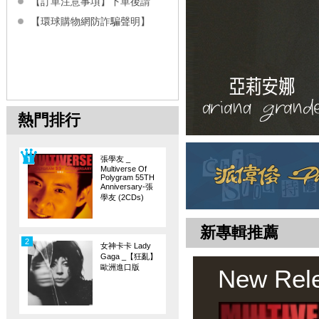
【訂單注意事項】下單後請
【環球購物網防詐騙聲明】
熱門排行
張學友 _
Multiverse Of
Polygram 55TH
Anniversary-張
學友 (2CDs)
新專輯推薦
2
女神卡卡 Lady
Gaga _【狂亂】
歐洲進口版
New Rel