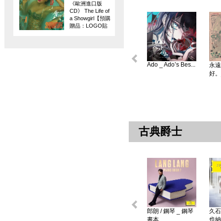
《歐洲進口版
CD》 The Life of
a Showgirl【預購
贈品：LOGO貼
紙】
Ado _ Ado’s Bes...
永遠
好。
古典爵士
郎朗 / 鋼琴 _ 鋼琴
久石
書本 ...
也納