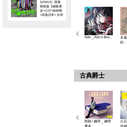
SONGS》限量
精裝版【磁吸禮
盒+公仔+收納冊
+寫真詞本+ 全球
限量編碼珍藏
卡】
Ado _ Ado’s Bes...
永遠
好。
古典爵士
郎朗 / 鋼琴 _ 鋼琴
久石
書本 ...
也納