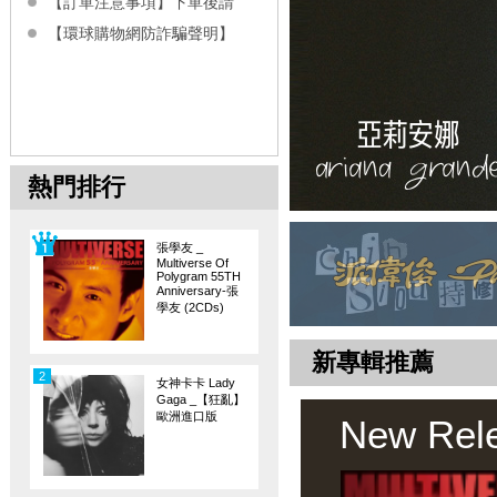
【訂單注意事項】下單後請
【環球購物網防詐騙聲明】
熱門排行
張學友 _
Multiverse Of
Polygram 55TH
Anniversary-張
學友 (2CDs)
新專輯推薦
2
女神卡卡 Lady
Gaga _【狂亂】
歐洲進口版
New Rel