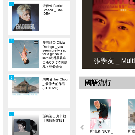
3
派偉俊 Patrick
Brasca _ BAD
IDEA
4
奧莉維亞 Olivia
Rodrigo _ you
seem pretty sad
for a girl so in
love 歐洲原裝進
張學友 _ Multiv
口版CD【預購贈
品：戀愛療傷
旗】
5
周杰倫 Jay Chou
國語流行
_ 最偉大的作品
(CD+DVD)
6
孫燕姿 _ 克卜勒
【黑膠限定版】
周湯豪 NICK _
周杰倫