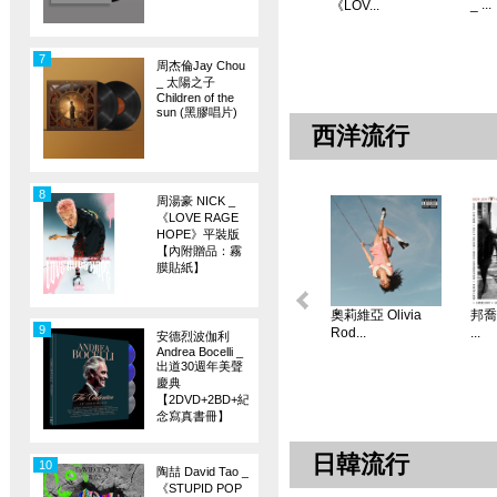
_ ...
《LOV...
7
周杰倫Jay Chou
_ 太陽之子
Children of the
sun (黑膠唱片)
西洋流行
8
周湯豪 NICK _
《LOVE RAGE
HOPE》平裝版
【內附贈品：霧
膜貼紙】
奧莉維亞 Olivia
邦喬飛
9
Rod...
...
安德烈波伽利
Andrea Bocelli _
出道30週年美聲
慶典
【2DVD+2BD+紀
念寫真書冊】
日韓流行
10
陶喆 David Tao _
《STUPID POP