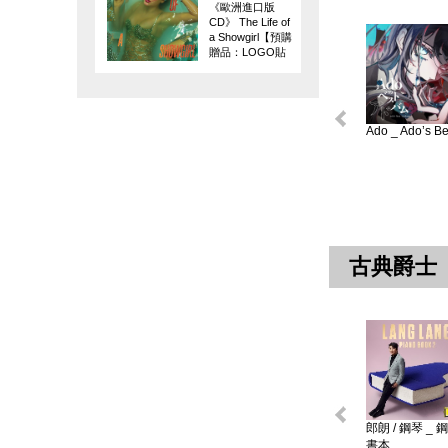
《歐洲進口版
CD》 The Life of
a Showgirl【預購
贈品：LOGO貼
紙】
Ado _ Ado’s Bes
古典爵士
郎朗 / 鋼琴 _ 
書本 ...