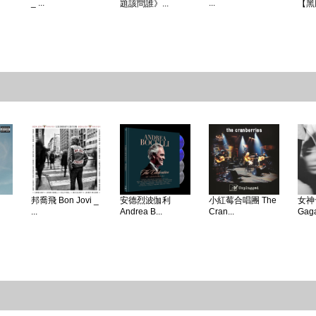
_ ...
...
題該問誰》...
【黑
邦喬飛 Bon Jovi _
安德烈波伽利
小紅莓合唱團 The
女神卡
...
Andrea B...
Cran...
Gaga 