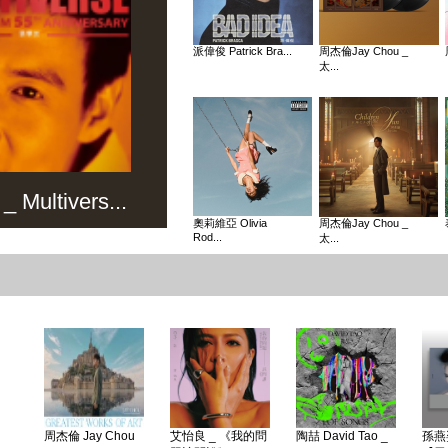
派偉俊 Patrick Bra...
周杰倫Jay Chou _
太...
Multivers...
奧莉維亞 Olivia
周杰倫Jay Chou _
Rod...
太...
周杰倫 Jay Chou
艾怡良 _ 《我的問
陶喆 David Tao _
孫燕