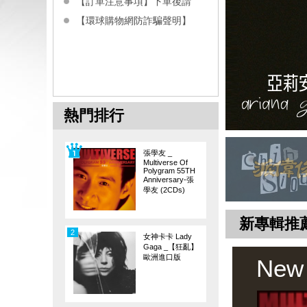
【訂單注意事項】下單後請
【環球購物網防詐騙聲明】
熱門排行
張學友 _
Multiverse Of
Polygram 55TH
Anniversary-張
學友 (2CDs)
新專輯推
2
女神卡卡 Lady
Gaga _【狂亂】
歐洲進口版
New