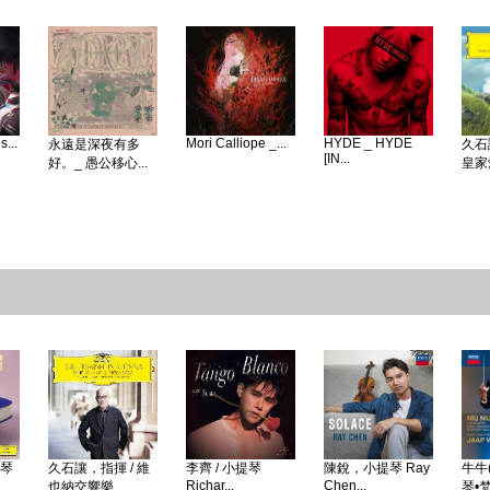
...
Mori Calliope _...
HYDE _ HYDE
永遠是深夜有多
久石
[IN...
好。_ 愚公移心...
皇家愛
鋼琴
久石讓，指揮 / 維
李齊 / 小提琴
陳銳，小提琴 Ray
牛牛(
Richar...
Chen...
也納交響樂...
琴•梵