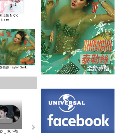
周湯豪 NICK _
《LOV...
泰勒絲 Taylor Swif...
姿 _ 克卜勒