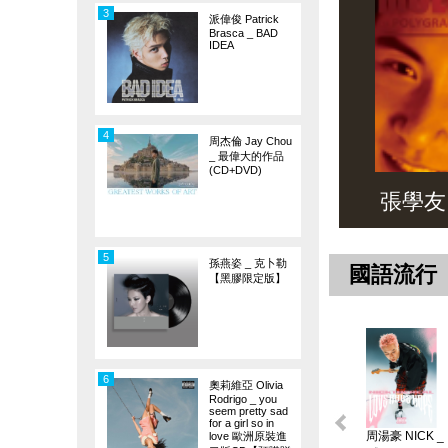
3
派偉俊 Patrick
Brasca _ BAD
IDEA
4
周杰倫 Jay Chou
_ 最偉大的作品
(CD+DVD)
張學友 _ 
5
孫燕姿 _ 克卜勒
國語流行
【黑膠限定版】
6
奧莉維亞 Olivia
Rodrigo _ you
seem pretty sad
for a girl so in
周湯豪 NICK _
love 歐洲原裝進