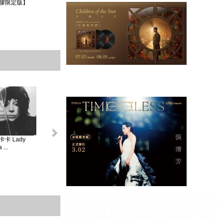
膠限定版】
卡 Lady
怪奇比莉 BILLIE
蘿兒 Lorde _ 聖女
莎賓娜卡本特
...
EIL...
V...
Sabrina ...