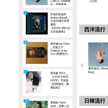
口版CD【預購贈
《LOV...
品：戀愛療傷
旗】
7
安德烈波伽利
Andrea Bocelli _
出道30週年美聲
慶典
【2DVD+2BD+紀
西洋流行
念寫真書冊】
8
周杰倫Jay Chou
_ 太陽之子
Children of the
sun (黑膠唱片)
奧莉維亞 Olivia
9
Rod...
周湯豪 NICK _
《LOVE RAGE
HOPE》平裝版
【內附贈品：霧
膜貼紙】
日韓流行
10
泰勒絲 Taylor
Swift _ 星夢人生