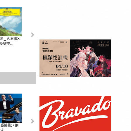
King & Prince _...
讓 _ 久石讓X
初音未來 _
MAGICAL ...
樂交...
贈品：SPECIAL
BOOK+視覺貼紙
10張SET+特典影
像DI...
張勝量) / 鋼
環球DG古典音樂
阿格麗希與朋友 _
戴安娜‧克瑞兒
志...
Diana Kr...
大師合輯 _ ...
阿格麗希與...