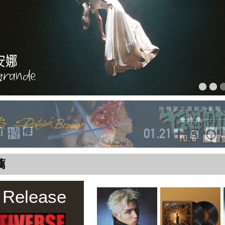
薦
 Release