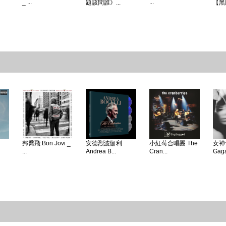
_ ...
...
題該問誰》...
【黑
邦喬飛 Bon Jovi _
安德烈波伽利
小紅莓合唱團 The
女神卡
...
Andrea B...
Cran...
Gaga 