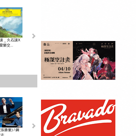
King & Prince _...
讓 _ 久石讓X
初音未來 _
MAGICAL ...
樂交...
贈品：SPECIAL
BOOK+視覺貼紙
10張SET+特典影
像DI...
張勝量) / 鋼
環球DG古典音樂
阿格麗希與朋友 _
戴安娜‧克瑞兒
志...
Diana Kr...
大師合輯 _ ...
阿格麗希與...