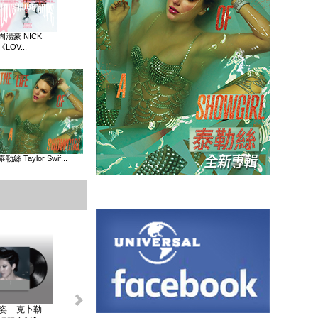
周湯豪 NICK _
《LOV...
泰勒絲 Taylor Swif...
姿 _ 克卜勒