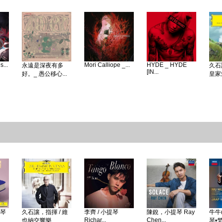
...
Mori Calliope _...
HYDE _ HYDE
永遠是深夜有多
久石
[IN...
好。_ 愚公移心...
皇家愛
鋼琴
久石讓，指揮 / 維
李齊 / 小提琴
陳銳，小提琴 Ray
牛牛(
Richar...
Chen...
也納交響樂...
琴•梵