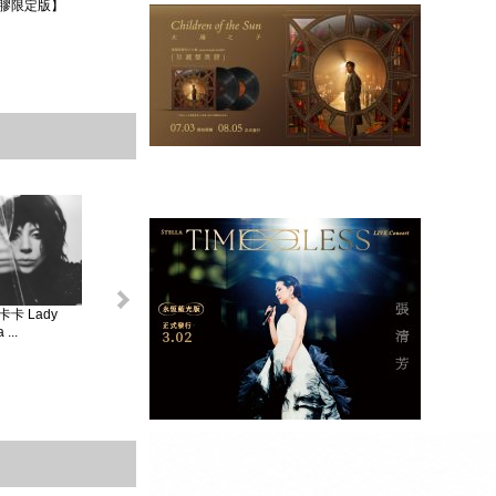
膠限定版】
卡 Lady
怪奇比莉 BILLIE
蘿兒 Lorde _ 聖女
莎賓娜卡本特
...
EIL...
V...
Sabrina ...