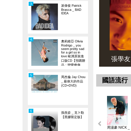
3
派偉俊 Patrick
Brasca _ BAD
IDEA
4
奧莉維亞 Olivia
Rodrigo _ you
seem pretty sad
for a girl so in
love 歐洲原裝進
張學友 _ 
口版CD【預購贈
品：戀愛療傷
旗】
5
周杰倫 Jay Chou
國語流行
_ 最偉大的作品
(CD+DVD)
6
孫燕姿 _ 克卜勒
【黑膠限定版】
周湯豪 NICK _