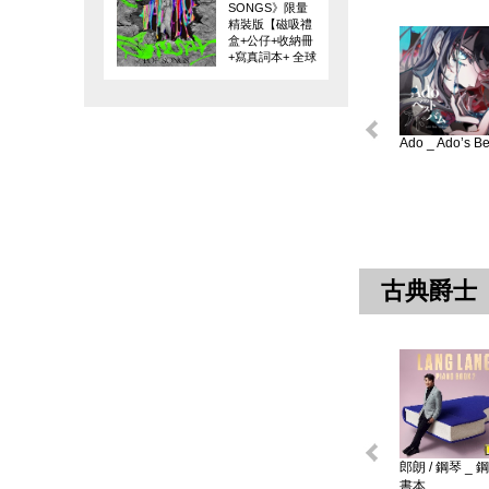
SONGS》限量
精裝版【磁吸禮
盒+公仔+收納冊
+寫真詞本+ 全球
限量編碼珍藏
卡】
Ado _ Ado’s Bes
古典爵士
郎朗 / 鋼琴 _ 
書本 ...