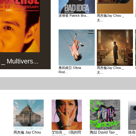
派偉俊 Patrick Bra...
周杰倫Jay Chou _
太...
Multivers...
奧莉維亞 Olivia
周杰倫Jay Chou _
Rod...
太...
周杰倫 Jay Chou
艾怡良 _ 《我的問
陶喆 David Tao _
孫燕