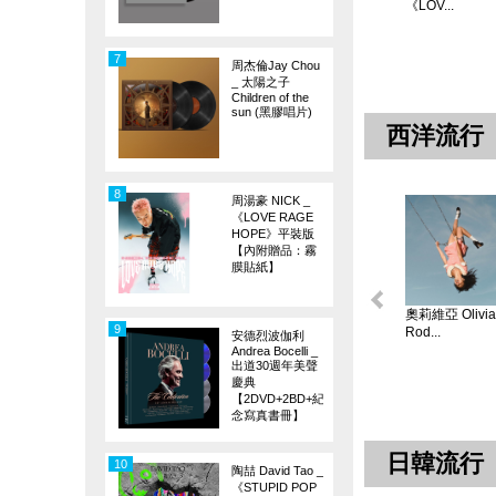
《LOV...
7
周杰倫Jay Chou
_ 太陽之子
Children of the
sun (黑膠唱片)
西洋流行
8
周湯豪 NICK _
《LOVE RAGE
HOPE》平裝版
【內附贈品：霧
膜貼紙】
奧莉維亞 Olivia
9
Rod...
安德烈波伽利
Andrea Bocelli _
出道30週年美聲
慶典
【2DVD+2BD+紀
念寫真書冊】
日韓流行
10
陶喆 David Tao _
《STUPID POP