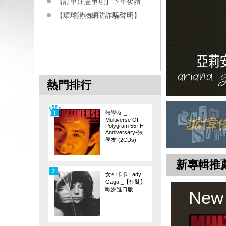
【訂單注意事項】下單後請
【環球購物網防詐騙聲明】
熱門排行
張學友 _
Multiverse Of
Polygram 55TH
Anniversary-張
學友 (2CDs)
新專輯推
2
女神卡卡 Lady
Gaga _【狂亂】
歐洲進口版
New