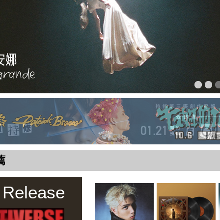
薦
 Release