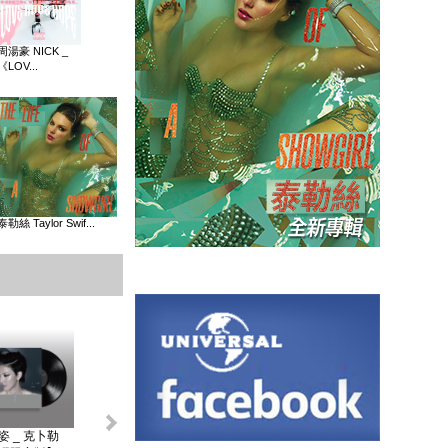
周湯豪 NICK _
《LOV...
泰勒絲 Taylor Swif...
姿 _ 克卜勒