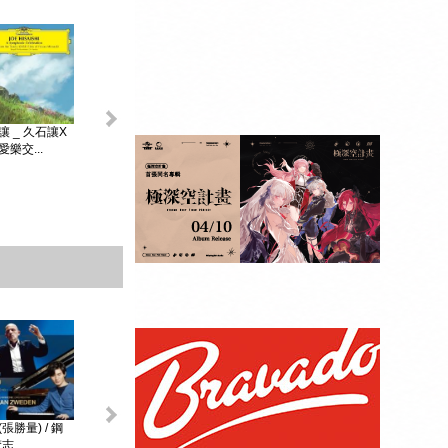
King & Prince _...
讓 _ 久石讓X
初音未來 _
MAGICAL ...
樂交...
贈品：SPECIAL
BOOK+視覺貼紙
10張SET+特典影
像DI...
張勝量) / 鋼
環球DG古典音樂
阿格麗希與朋友 _
戴安娜‧克瑞兒
志...
Diana Kr...
大師合輯 _ ...
阿格麗希與...