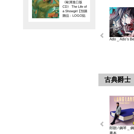
《歐洲進口版
CD》 The Life of
a Showgirl【預購
贈品：LOGO貼
紙】
Ado _ Ado’s Bes
古典爵士
郎朗 / 鋼琴 _ 
書本 ...