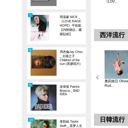
《LOV...
7
周湯豪 NICK _
《LOVE RAGE
HOPE》平裝版
【內附贈品：霧
西洋流行
膜貼紙】
8
周杰倫Jay Chou
_ 太陽之子
Children of the
sun (黑膠唱片)
奧莉維亞 Olivia
9
Rod...
派偉俊 Patrick
Brasca _ BAD
IDEA
日韓流行
10
泰勒絲 Taylor
Swift _ 星夢人生