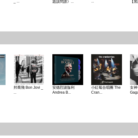
_ ...
...
題該問誰》...
【黑
邦喬飛 Bon Jovi _
安德烈波伽利
小紅莓合唱團 The
女神卡
...
Andrea B...
Cran...
Gaga 