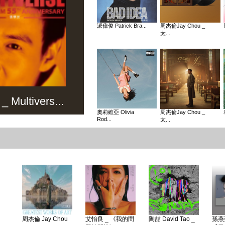
派偉俊 Patrick Bra...
周杰倫Jay Chou _
太...
Multivers...
奧莉維亞 Olivia
周杰倫Jay Chou _
Rod...
太...
周杰倫 Jay Chou
艾怡良 _ 《我的問
陶喆 David Tao _
孫燕