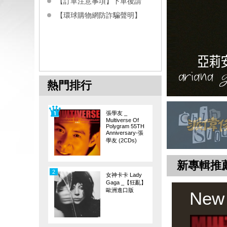
【訂單注意事項】下單後請
【環球購物網防詐騙聲明】
熱門排行
張學友 _
Multiverse Of
Polygram 55TH
Anniversary-張
學友 (2CDs)
新專輯推
2
女神卡卡 Lady
Gaga _【狂亂】
歐洲進口版
New