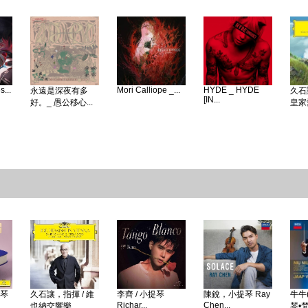
...
Mori Calliope _...
HYDE _ HYDE
永遠是深夜有多
久石
[IN...
好。_ 愚公移心...
皇家愛
鋼琴
久石讓，指揮 / 維
李齊 / 小提琴
陳銳，小提琴 Ray
牛牛(
Richar...
Chen...
也納交響樂...
琴•梵