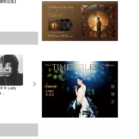
膠限定版】
卡 Lady
怪奇比莉 BILLIE
蘿兒 Lorde _ 聖女
莎賓娜卡本特
...
EIL...
V...
Sabrina ...