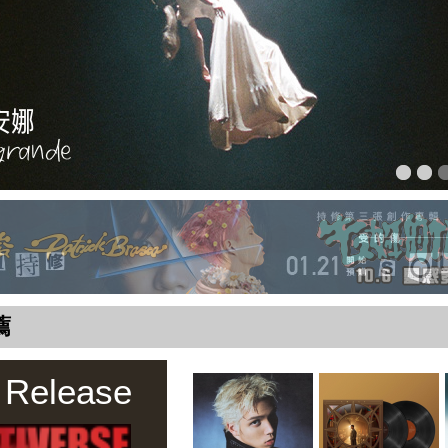
薦
 Release