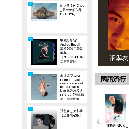
3
周杰倫 Jay Chou
_ 最偉大的作品
(CD+DVD)
4
安德烈波伽利
Andrea Bocelli _
出道30週年美聲
慶典
張學友 _ 
【2DVD+2BD+紀
念寫真書冊】
5
奧莉維亞 Olivia
國語流行
Rodrigo _ you
seem pretty sad
for a girl so in
love 歐洲原裝進
口版CD【預購贈
品：戀愛療傷
旗】
6
孫燕姿 _ 克卜勒
【黑膠限定版】
周湯豪 NICK _