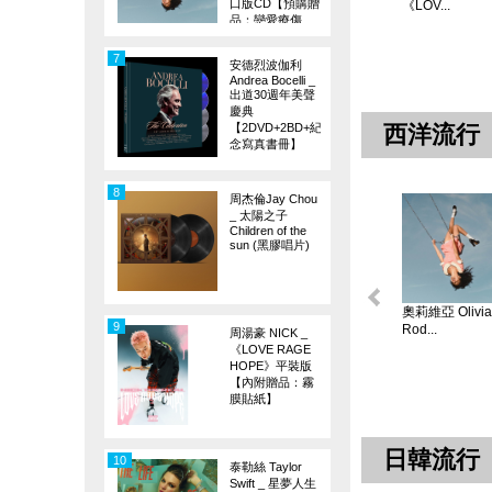
口版CD【預購贈
《LOV...
品：戀愛療傷
旗】
7
安德烈波伽利
Andrea Bocelli _
出道30週年美聲
慶典
【2DVD+2BD+紀
西洋流行
念寫真書冊】
8
周杰倫Jay Chou
_ 太陽之子
Children of the
sun (黑膠唱片)
奧莉維亞 Olivia
9
Rod...
周湯豪 NICK _
《LOVE RAGE
HOPE》平裝版
【內附贈品：霧
膜貼紙】
日韓流行
10
泰勒絲 Taylor
Swift _ 星夢人生