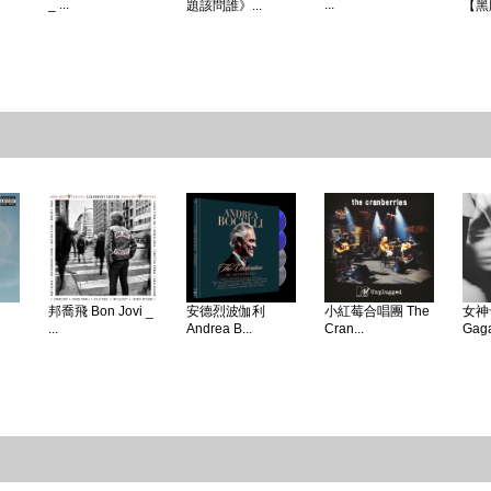
_ ...
...
題該問誰》...
【黑
邦喬飛 Bon Jovi _
安德烈波伽利
小紅莓合唱團 The
女神卡
...
Andrea B...
Cran...
Gaga 