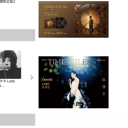
膠限定版】
卡 Lady
怪奇比莉 BILLIE
蘿兒 Lorde _ 聖女
莎賓娜卡本特
...
EIL...
V...
Sabrina ...