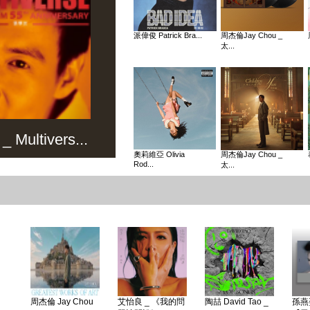
派偉俊 Patrick Bra...
周杰倫Jay Chou _
太...
Multivers...
奧莉維亞 Olivia
周杰倫Jay Chou _
Rod...
太...
周杰倫 Jay Chou
艾怡良 _ 《我的問
陶喆 David Tao _
孫燕