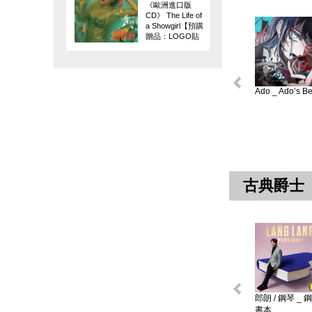
《歐洲進口版
CD》 The Life of
a Showgirl【預購
贈品：LOGO貼
紙】
Ado _ Ado’s Bes
古典爵士
郎朗 / 鋼琴 _ 
書本 ...