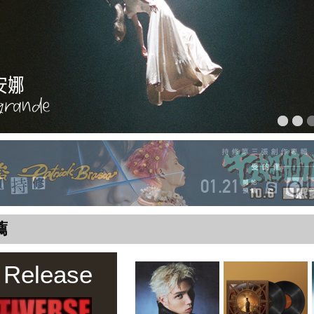
薦
 Release