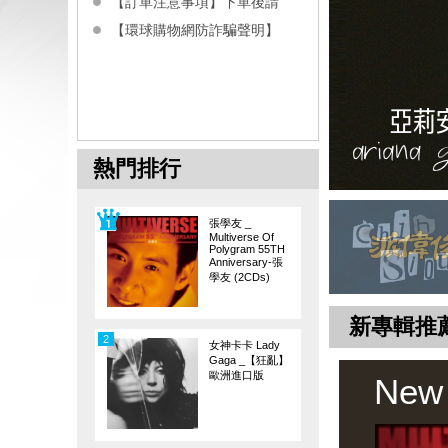
【訂單注意事項】下單後請
【環球購物網防詐騙聲明】
熱門排行
張學友 _
Multiverse Of
Polygram 55TH
Anniversary-張
學友 (2CDs)
新專輯推
2
女神卡卡 Lady
Gaga _【狂亂】
歐洲進口版
New