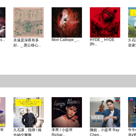
...
Mori Calliope _...
HYDE _ HYDE
永遠是深夜有多
久石
[IN...
好。_ 愚公移心...
皇家愛
鋼琴
久石讓，指揮 / 維
李齊 / 小提琴
陳銳，小提琴 Ray
牛牛(
Richar...
Chen...
也納交響樂...
琴•梵