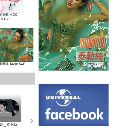
周湯豪 NICK _
《LOV...
泰勒絲 Taylor Swif...
姿 _ 克卜勒