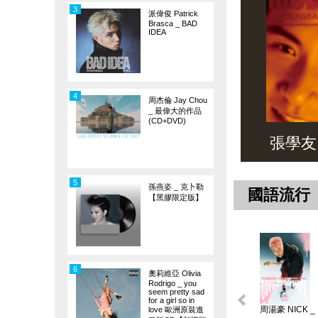
3
派偉俊 Patrick
Brasca _ BAD
IDEA
4
周杰倫 Jay Chou
_ 最偉大的作品
(CD+DVD)
張學友 _ 
5
孫燕姿 _ 克卜勒
國語流行
【黑膠限定版】
6
奧莉維亞 Olivia
Rodrigo _ you
seem pretty sad
for a girl so in
周湯豪 NICK _
love 歐洲原裝進